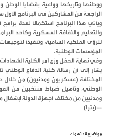
ووطنها وتاريخها وواعية بقضايا الوطن وال
الراجعة من المشاركين في البرنامج الأول سا
ويأتي هذا البرنامج استكمالاً لعدة برامج 
والتعليم والثقافة العسكرية وكأحد البرامج
للرؤى الملكية السامية، وتنفيذاً لتوجيها
المؤسسات الوطنية.
وفي نهاية الحفل وزع آمر الكلية الشهادات
يشار إلى أن رسالة كلية الدفاع الوطني ت
المختلفة (عسكريون ومدنيون) من خلال درا
الوطني، وتأهيل ضباط منتخبين من القوا
ومدنيين من مختلف أجهزة الدولة لإشغال من
--(بترا)
مواضيع قد تهمك