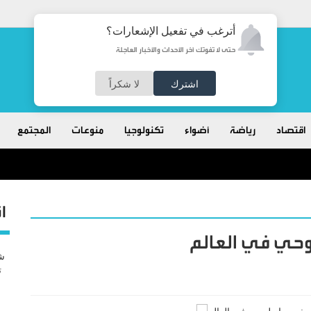
أترغب في تفعيل الإشعارات؟
حتى لا تفوتك آخر الأحداث والأخبار العاجلة
اشترك
لا شكراً
اقتصاد
رياضة
أضواء
تكنولوجيا
منوعات
المجتمع
طع كأس العالم
ا
وحي في العالم