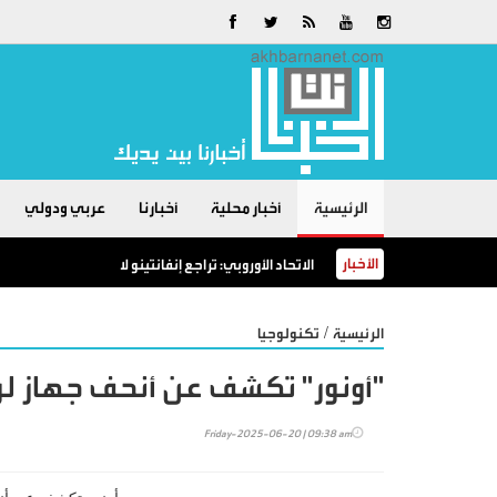
الرئيسية
أخبار محلية
أخبارنا
عربي ودولي
الأخبار
الاتحاد الأوروبي: تراجع إنفانتينو لا يعني شيئاً.. سنقا
/
الرئيسية
تكنولوجيا
"أونور" تكشف عن أنحف جهاز ل
Friday-2025-06-20 | 09:38 am