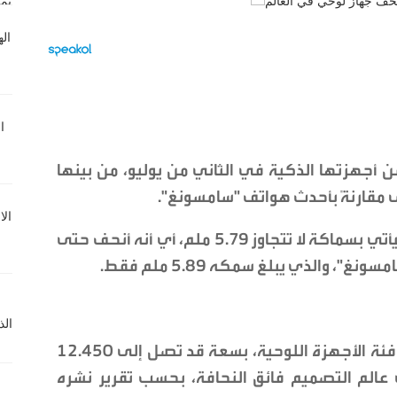
جهزتها الذكية في الثاني من يوليو، من بينها
ى مقارنةً بأحدث هواتف "سامسونغ".
الجهاز المنتظر يحمل اسم MagicPad 3، وسيأتي بسماكة لا تتجاوز 5.79 ملم، أي أنه أنحف حتى
سيزود MagicPad 3 ببطارية هي الأكبر في فئة الأجهزة اللوحية، بسعة قد تصل إلى 12.450
في عالم التصميم فائق النحافة، بحسب تقرير نشره