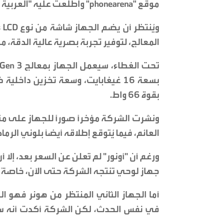
موقع "phonearena" واطلعت عليه "العربية Business".
المعالج، لتوفير تجربة بصرية عالية الدقة،
بقوة 66 واط.
ونشرت الشركة مؤخرًا صورًا للجهاز على منص
العائم، فيما يُتوقع إطلاقه أيضًا بلوني الر
جهاز لوحي تنتجه الشركة حتى الآن، خاصةً إذا
في نفس الحدث، لكن الشركة أكدت أنه سيُ