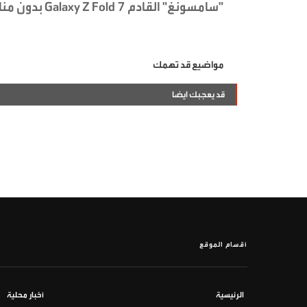
"سامسونغ" القادم Galaxy Z Fold 7 بدون منافسة عالمية مباشرة حتى الآن.
مواضيع قد تهمك
قد يعجبك ايضا
أقسام الموقع
الرئيسية
أخبار محلية