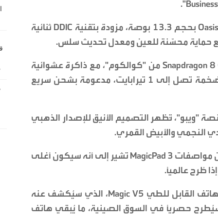
ويُنتظر أن يضم الجهاز شاشة من نوع Oasis LCD بحجم 13.3 بوصة، مزودة بتقنية DDIC ثنائية
 مع حماية محسّنة للعين ومعدل تحديث سلس.
تحت الغطاء، سيعمل الجهاز بمعالج Snapdragon 8 Gen 3 من "كوالكوم"، مع ذاكرة عشوائية
بسعة 16 غيغابايت، وسعة تخزين داخلية ضخمة تصل إلى 1 تيرابايت، مدعومة بشحن سريع
ة "ويبو"، تُظهر التصميم الأنيق للإصدار الذهبي
مادي النجمي والأبيض القمري.
ورغم أن "أونور" لم تُعلن عن السعر بعد، إلا أن مواصفات MagicPad 3 تشير إلى أنه سيكون أغلى
 طُرح عالميًا.
أما الجهاز الثاني المنتظر من هونر فهو الهاتف القابل للطي Magic V5، الذي سيُكشف عنه
طرح حصريًا في السوق الصينية، ما يُبقي هاتف