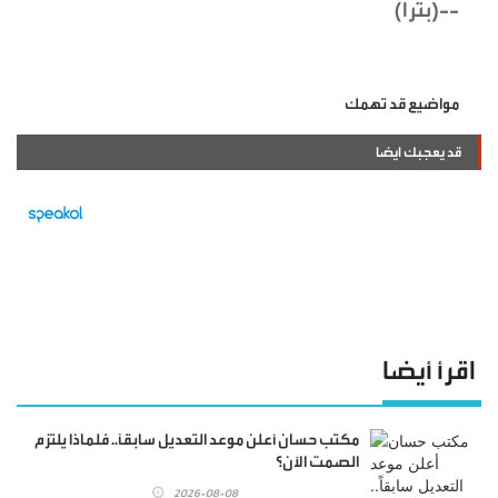
--(بترا)
مواضيع قد تهمك
قد يعجبك ايضا
اقرأ أيضا
مكتب حسان أعلن موعد التعديل سابقاً.. فلماذا يلتزم
الصمت الآن؟
2026-08-08