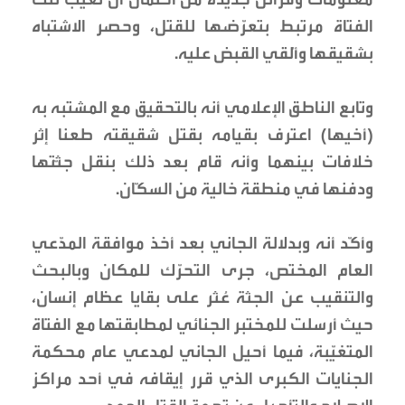
الفتاة مرتبط بتعرّضها للقتل، وحصر الاشتباه
بشقيقها وأُلقي القبض عليه.
وتابع الناطق الإعلامي أنه بالتحقيق مع المشتبه به
(أخيها) اعترف بقيامه بقتل شقيقته طعنا إثر
خلافات بينهما وأنه قام بعد ذلك بنقل جثّتها
ودفنها في منطقة خالية من السكّان.
وأكّد أنه وبدلالة الجاني بعد أخذ موافقة المدّعي
العام المختص، جرى التحرّك للمكان وبالبحث
والتنقيب عن الجثة عُثر على بقايا عظام إنسان،
حيث أرسلت للمختبر الجنائي لمطابقتها مع الفتاة
المتغيّبة، فيما أحيل الجاني لمدعي عام محكمة
الجنايات الكبرى الذي قرر إيقافه في أحد مراكز