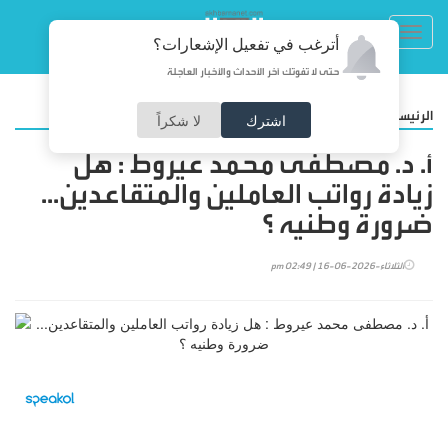
Toggl
أترغب في تفعيل الإشعارات؟
navig
حتى لا تفوتك آخر الأحداث والأخبار العاجلة
/
الرئيسية
مقالات
اشترك
لا شكراً
أ. د. مصطفى محمد عيروط : هل
زيادة رواتب العاملين والمتقاعدين...
ضرورة وطنيه ؟
الثلاثاء-2026-06-16 | 02:49 pm