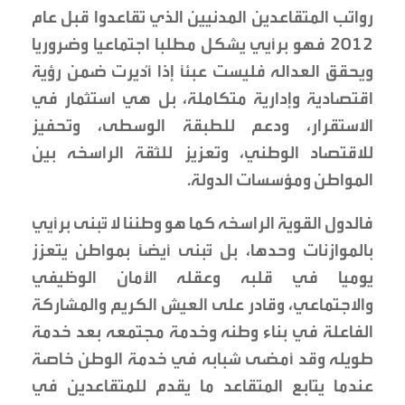
رواتب المتقاعدين المدنيين الذي تقاعدوا قبل عام
٢٠١٢ فهو برأيي يشكل مطلبا اجتماعيا وضروريا
ويحقق العداله فليست عبئًا إذا أُديرت ضمن رؤية
اقتصادية وإدارية متكاملة، بل هي استثمار في
الاستقرار، ودعم للطبقة الوسطى، وتحفيز
للاقتصاد الوطني، وتعزيز للثقة الراسخه بين
المواطن ومؤسسات الدولة.
فالدول القوية الراسخه كما هو وطننا لا تُبنى برأيي
بالموازنات وحدها، بل تُبنى أيضًا بمواطن يتعزز
يوميا في قلبه وعقله الأمان الوظيفي
والاجتماعي، وقادر على العيش الكريم والمشاركة
الفاعلة في بناء وطنه وخدمة مجتمعه بعد خدمة
طويله وقد أمضى شبابه في خدمة الوطن خاصة
عندما يتابع المتقاعد ما يقدم للمتقاعدين في