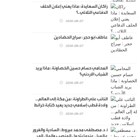
راكان السعايدة : ماذا يعني إعلان الحلف
الدفاعي الثلاثي..؟
2026-08-07
عاطف أبو حجر : سِراج الحصّادين
2026-08-07
المحامي حسام حسين الخصاونة : ماذا يريد
الشباب الأردني؟
2026-08-07
النائب علي الطراونة : من مكة إلى العالم…
ولادة قطب إسلامي جديد يعيد كتابة خرائط
القوه
2026-08-07
أ. د. مصطفى محمد عيروط : السادية والغرور
عالميا .. عندما يتحول المنصب والمال إلى