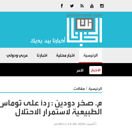
الرئيسية
أخبار محلية
أخبارنا
عربي ودولي
الأخبار
الأمن العام: البرك الزراعية خطرٌ لا مكان للسباحة فيها
/
الرئيسية
مقالات
م. صخر دودين : رداً على توماس 
الطبيعية لاستمرار الاحتلال
السبت-2026-06-13 | 08:11 am