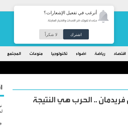
أترغب في تفعيل الإشعارات؟
حتى لا تفوتك آخر الأحداث والأخبار العاجلة
اشترك
لا شكراً
اقتصاد
رياضة
أضواء
تكنولوجيا
منوعات
المجتمع
ا
فريدمان .. الحرب هي النتيجة