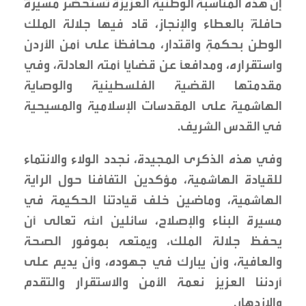
إن هذه المناسبة الوطنية العزيزة تستحضر مسيرةً
حافلةً بالعطاء والإنجاز، قاد فيها جلالة الملك
الوطن بحكمةٍ واقتدار، محافظاً على أمن الأردن
واستقراره، ومدافعاً عن قضايا أمته العادلة، وفي
مقدمتها القضية الفلسطينية والوصاية
الهاشمية على المقدسات الإسلامية والمسيحية
في القدس الشريف.
وفي هذه الذكرى المجيدة، نجدد الولاء والانتماء
للقيادة الهاشمية، مؤكدين التفافنا حول الراية
الهاشمية، وماضين خلف قيادتنا الحكيمة في
مسيرة البناء والإصلاح، سائلين الله تعالى أن
يحفظ جلالة الملك، ويمتعه بموفور الصحة
والعافية، وأن يبارك في جهوده، وأن يديم على
أردننا العزيز نعمة الأمن والاستقرار والتقدم
والازدهار.