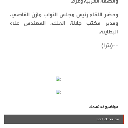
والضفة الغربية وغزة.
وحضر اللقاء رئيس مجلس النواب مازن القاضي،
ومدير مكتب جلالة الملك، المهندس علاء
البطاينة.
--(بترا)
مواضيع قد تهمك
قد يعجبك ايضا