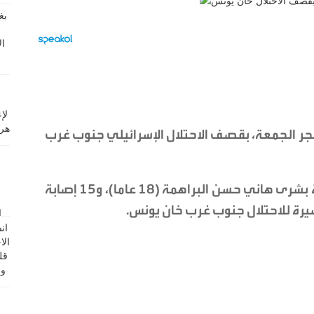
ينية وأصيب 15 آخرون، فجر الجمعة، بقصف الاحتلال الإسرائيلي جنوب غرب
وأفادت مصادر فلسطينية بوصول الشهيدة بشرى هاني حسن البراهمة (18 عاما)، و15 إصابة
رة للاحتلال جنوب غرب خان يونس.