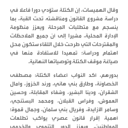
وقال الهميسات، إن الكتلة ستؤدي دورا فاعلا في
دراسة مشروع القانون ومناقشته تحت القبة، بما
ينسجم مع متطلبات المرحلة ويعزز منظومة
الإدارة المحلية، مشيرا إلى أن جميع الملاحظات
والمقترحات التي طرحت خلال اللقاء ستكون محل
اهتمام ودراسة؛ تمهيدا للاستفادة منها في
صياغة موقف الكتلة وتوصياتها النهائية.
بدورهم، أكد النواب أعضاء الكتلة: مصطفى
الخصاونة، وطارق بني هاني، ورند الخزوز، وآمال
الشقران، ودينا البشير، وشفاء المقابلة، وحسين
العموش، وفراس القبلان، ومحمد البستنجي،
وسامر الأزايدة، وفريال بني سلمان، وجمال قموة؛
أهمية إقرار قانون عصري يواكب تطلعات
المواطنين، ويعزز الدور التنموي والخدمي