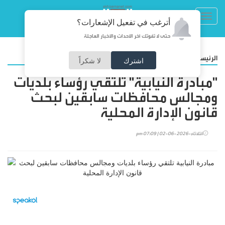
Toggl
أترغب في تفعيل الإشعارات؟
navig
حتى لا تفوتك آخر الأحداث والأخبار العاجلة
/
الرئيسية
أخبار محلية
اشترك
لا شكراً
"مبادرة النيابية" تلتقي رؤساء بلديات
ومجالس محافظات سابقين لبحث
قانون الإدارة المحلية
الثلاثاء-2026-06-02 | 07:09 pm