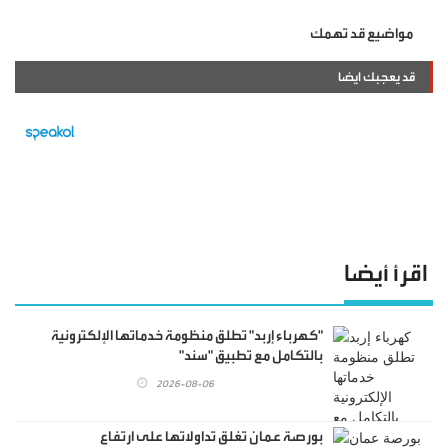
مواضيع قد تهمك
قد يعجبك ايضا
اقرأ أيضا
"كهرباء إربد" تطلق منظومة خدماتها الإلكترونية
بالتكامل مع تطبيق "سند"
2026-08-06
بورصة عمان تغلق تداولاتها على ارتفاع