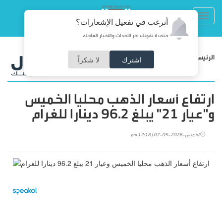
Toggl
أترغب في تفعيل الإشعارات؟
navig
حتى لا تفوتك آخر الأحداث والأخبار العاجلة
/
الرئيسية
اقتصاد
اشترك
لا شكراً
ارتفاع أسعار الذهب محليا الخميس
و"عيار 21" يبلغ 96.2 دينارا للغرام
الخميس-2026-05-07 | 12:18 pm