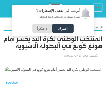
Toggl
أترغب في تفعيل الإشعارات؟
navig
حتى لا تفوتك آخر الأحداث والأخبار العاجلة
/
الرئيسية
رياضة
اشترك
لا شكراً
المنتخب الوطني لكرة اليد يخسر أمام
هونغ كونغ في البطولة الآسيوية
السبت-2026-01-24 | 08:27 am