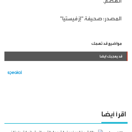
الهضم.
المصدر: صحيفة "إزفيستيا"
مواضيع قد تهمك
قد يعجبك ايضا
اقرأ أيضا