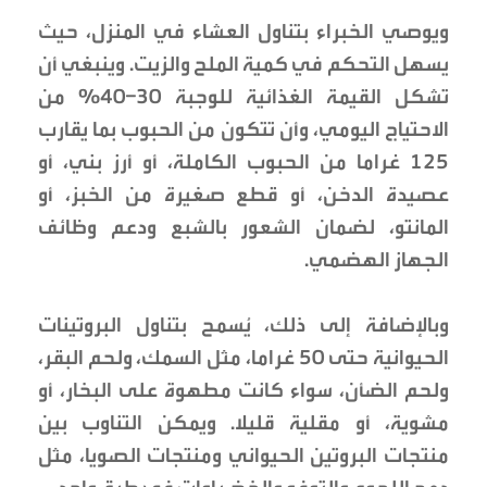
ويوصي الخبراء بتناول العشاء في المنزل، حيث
يسهل التحكم في كمية الملح والزيت. وينبغي أن
تشكل القيمة الغذائية للوجبة 30–40% من
الاحتياج اليومي، وأن تتكون من الحبوب بما يقارب
125 غراما من الحبوب الكاملة، أو أرز بني، أو
عصيدة الدخن، أو قطع صغيرة من الخبز، أو
المانتو، لضمان الشعور بالشبع ودعم وظائف
الجهاز الهضمي.
وبالإضافة إلى ذلك، يُسمح بتناول البروتينات
الحيوانية حتى 50 غراما، مثل السمك، ولحم البقر،
ولحم الضأن، سواء كانت مطهوة على البخار، أو
مشوية، أو مقلية قليلا. ويمكن التناوب بين
منتجات البروتين الحيواني ومنتجات الصويا، مثل