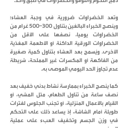
دمج اللحوم والتوفو والخضراوات في طبق واحد.
وتعد الخضراوات ضرورية في وجبة العشاء؛
وينصح الخبراء البالغين بتناول 300–500 غرام من
الخضراوات يوميا، نصفها على الأقل من
الخضراوات الورقية الداكنة أو الأطعمة المغذية
الأخرى. ويُسمح بعد العشاء بتناول كمية صغيرة
من الفاكهة أو المكسرات غير المملحة، شريطة
عدم تجاوز الحد اليومي الموصى به.
كما ينصح الخبراء بممارسة نشاط بدني خفيف بعد
نصف ساعة من تناول الطعام، مثل المشي، أو
القيام بالأعمال المنزلية، أو تجنب الجلوس لفترات
طويلة أمام الشاشة، إذ يساعد ذلك على التحكم
في وزن الجسم وتخفيف العبء على عملية