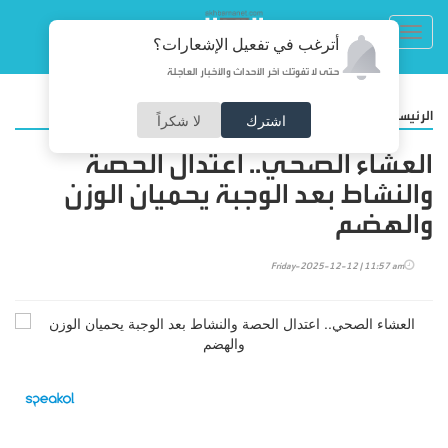
Toggl
أترغب في تفعيل الإشعارات؟
navig
حتى لا تفوتك آخر الأحداث والأخبار العاجلة
/
الرئيسية
منوعات
اشترك
لا شكراً
العشاء الصحي.. اعتدال الحصة
والنشاط بعد الوجبة يحميان الوزن
والهضم
Friday-2025-12-12 | 11:57 am