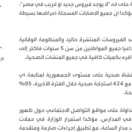
 على أنه "لا يوجد فيروس جديد أو غريب في مصر"،
مؤكدا أن جميع الإصابات المسجلة أعراضها بسيطة
اللقاح الموسمي فعال 100% ضد الفيروسات المنتشرة حالياً، والمنظومة الوقائية
المصرية بخير بشهادة المنظمات الدولية، داعيا جميع المواطنين من سن 5 سنوات فأكثر إلى
 توافره بكميات كافية في جميع المنشآت الصحية.
 الوزير عن وجود أكثر من 5500 منشأة صحية على مستوى الجمهورية لمتابعة أي
تفشيات محتملة، مشيرا إلى أنه تم التعامل مع 424 استجابة صحية خلال الفترة الأخيرة، 95%
حة.
لمتداولة على مواقع التواصل الاجتماعي حول ظهور
في المدارس، مؤكدا استمرار الوزارة في حملات
 مدار الساعة، مع تطبيق إجراءات صارمة ومتقدمة