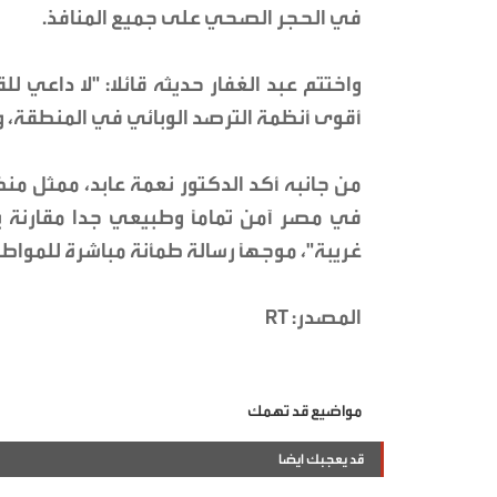
في الحجر الصحي على جميع المنافذ.
واختتم عبد الغفار حديثه قائلا: "لا داعي 
أقوى أنظمة الترصد الوبائي في المنطقة، 
من جانبه أكد الدكتور نعمة عابد، ممثل من
في مصر آمن تماماً وطبيعي جدا مقارنة بب
غريبة"، موجهاً رسالة طمأنة مباشرة للمواطن
المصدر: RT
مواضيع قد تهمك
قد يعجبك ايضا