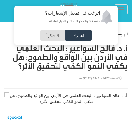
Toggl
أترغب في تفعيل الإشعارات؟
navig
حتى لا تفوتك آخر الأحداث والأخبار العاجلة
/
الرئيسية
مقالات
اشترك
لا شكراً
أ. د. فالح السواعير : البحث العلمي
في الأردن بين الواقع والطموح: هل
يكفي النمو الكمّي لتحقيق الأثر؟
الأربعاء-2025-11-19 | 06:37 am