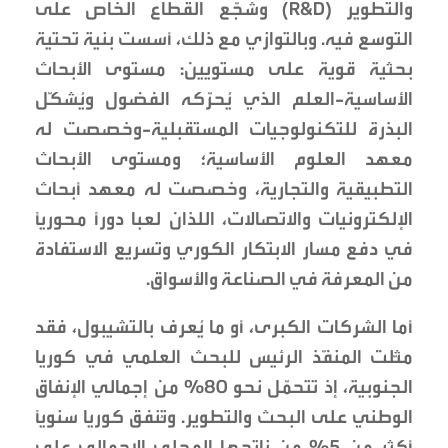
والتطوير (R&D) وشجّع القطاع الخاص على
التوسع فيه. وبالتوازي مع ذلك، أسست بنية تحتية
بحثية قوية على مستويين: مستوى الأبحاث
الأساسية-العلم الذي يُحرّكه الفضول ويُشكّل
البذرة للتكنولوجيات المستقبلية-وخصصت له
معهد العلوم الأساسية؛ ومستوى الأبحاث
التطبيقية والتجارية، وخصصت له معهد أبحاث
الإلكترونيات والاتصالات، اللذان لعبا دورًا محوريًا
في دفع مسار الابتكار الكوري وتسريع الاستفادة
من المعرفة في الصناعة والأسواق.
أما الشركات الكبرى، أو ما يُعرف بالتشيبول، فقد
مثّلت المنفّذ الرئيس للبحث العلمي في كوريا
الجنوبية، إذ تتحمّل نحو 80% من إجمالي الإنفاق
الوطني على البحث والتطوير. وتُنفق كوريا سنويًا
أكثر من 5% من ناتجها المحلي الإجمالي على