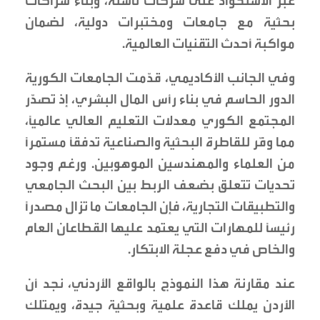
عبر الاستحواذ على شركات ناشئة، وبناء شراكات
بحثية مع جامعات ومختبرات دولية، لضمان
مواكبة أحدث التقنيات العالمية.
وفي الجانب الأكاديمي، قدّمت الجامعات الكورية
الدور الحاسم في بناء رأس المال البشري، إذ تصدّر
المجتمع الكوري معدلات التعليم العالي عالميًا،
مما وفّر للقاطرة البحثية والصناعية تدفقًا مستمرًا
من العلماء والمهندسين الموهوبين. ورغم وجود
تحديات تتعلق بضعف الربط بين البحث الجامعي
والتطبيقات التجارية، فإن الجامعات ما تزال مصدرًا
رئيسًا للمهارات التي يعتمد عليها القطاعان العام
والخاص في دفع عجلة الابتكار.
عند مقارنة هذا النموذج بالواقع الأردني، نجد أن
الأردن يملك قاعدة علمية وبحثية جيدة، ويمتلك