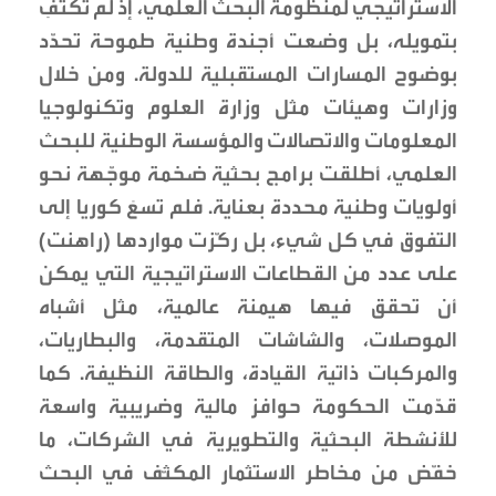
الاستراتيجي لمنظومة البحث العلمي، إذ لم تكتفِ
بتمويله، بل وضعت أجندة وطنية طموحة تحدّد
بوضوح المسارات المستقبلية للدولة. ومن خلال
وزارات وهيئات مثل وزارة العلوم وتكنولوجيا
المعلومات والاتصالات والمؤسسة الوطنية للبحث
العلمي، أطلقت برامج بحثية ضخمة موجّهة نحو
أولويات وطنية محددة بعناية. فلم تسعَ كوريا إلى
التفوق في كل شيء، بل ركّزت مواردها (راهنت)
على عدد من القطاعات الاستراتيجية التي يمكن
أن تحقق فيها هيمنة عالمية، مثل أشباه
الموصلات، والشاشات المتقدمة، والبطاريات،
والمركبات ذاتية القيادة، والطاقة النظيفة. كما
قدّمت الحكومة حوافز مالية وضريبية واسعة
للأنشطة البحثية والتطويرية في الشركات، ما
خفّض من مخاطر الاستثمار المكثّف في البحث