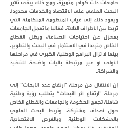
جامعات ذات كوادر متميزة، ومع ذلك يبقى تأثير
البحث العلمي على الاقتصاد والخدمات محدودًا.
ويعود ذلك إلى غياب المنظومة المتكاملة التي
تربط بين الأطراف الثلاثة. فغالبًا ما تعمل الجامعات
بمعزل عن احتياجات الصناعة، ويظل القطاع
الخاص مترددًا في الاستثمار في البحث والتطوير،
بينما لا تزال البرامج الوطنية الكبرى في مراحلها
الأولى أو غير مرتبطة بآليات واضحة للتنفيذ
والشراكة.
إن الانتقال من مرحلة "ارتفاع عدد الأبحاث” إلى
مرحلة "ارتفاع أثر الأبحاث” يتطلب رؤية وطنية
شاملة تجمع الحكومة والجامعات والقطاع الخاص
حول أهداف مشتركة، وتربط البحث العلمي
بالمشكلات الوطنية وبالفرص الاقتصادية
الحقيقية. فلا يمكن لجهة واحدة، مهما كانت