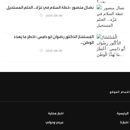
نضال منصور : خطة السلام في غزّة... الحلم المستحيل
2026-08-06
الْمُسْتَشَارُ الدُّكْتُور رِضْوَان أَبُو دَامِس : أَخْطَرُ مَا يُهَدِّدُ
الْوَطَنَ…
2026-08-06
أقسام الموقع
الرئيسية
أخبار محلية
أخبارنا
عربي ودولي