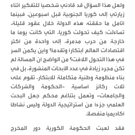
ولعل هذا السؤال قد قادني شخصيًا للتفكير أثناء
زيارتي إلى كوريا الجنوبية قبل أسبوعين. فبينما
أتأمل ما حققته هذه الدولة خلال عقود قليلة،
تساءلت: كيف تحولت كوريا، التي كانت يومًا ما
خارجة من حرب مدمرة، إلى واحدة من أكثر
اقتصادات العالم ابتكارًا وتقدمًا؟ وأين يكمن السر
في هذا التحول اللافت؟ من الواضح أن المسألة لم
تكن مجرد زيادة في عدد الأبحاث المنشورة، بل في
بناء منظومة وطنية متكاملة للابتكار، تقوم على
ثلاث ركائز أساسية -الحكومة والشركات
والجامعات- وتعمل بتناغم محكم جعل البحث
العلمي جزءًا من استراتيجية الدولة وليس نشاطًا
أكاديميًا منفصلًا.
فقد لعبت الحكومة الكورية دور المخرج