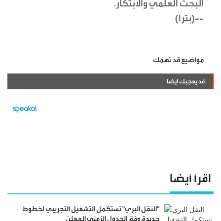
البحث العلمي والابتكار.
--(بترا)
مواضيع قد تهمك
قد يعجبك ايضا
اقرأ أيضا
"النقل البري" تستكمل التشغيل التجريبي لخطوط
جديدة وفق الجدول الزمني المعلن