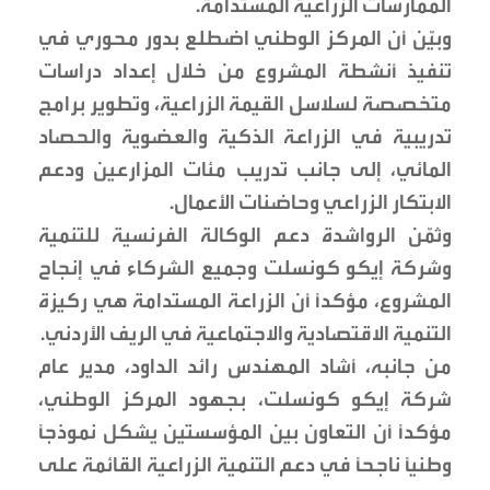
الممارسات الزراعية المستدامة.
وبيّن أن المركز الوطني اضطلع بدور محوري في
تنفيذ أنشطة المشروع من خلال إعداد دراسات
متخصصة لسلاسل القيمة الزراعية، وتطوير برامج
تدريبية في الزراعة الذكية والعضوية والحصاد
المائي، إلى جانب تدريب مئات المزارعين ودعم
الابتكار الزراعي وحاضنات الأعمال.
وثمّن الرواشدة دعم الوكالة الفرنسية للتنمية
وشركة إيكو كونسلت وجميع الشركاء في إنجاح
المشروع، مؤكدًا أن الزراعة المستدامة هي ركيزة
التنمية الاقتصادية والاجتماعية في الريف الأردني.
من جانبه، أشاد المهندس رائد الداود، مدير عام
شركة إيكو كونسلت، بجهود المركز الوطني،
مؤكدًا أن التعاون بين المؤسستين يشكل نموذجًا
وطنيًا ناجحًا في دعم التنمية الزراعية القائمة على