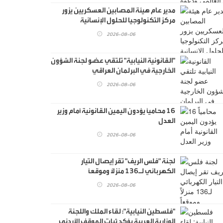
مدير عام هيئة المصابين العسكريين يزور
مركز التكنولوجيا للحلول الإنسانية
والسمعية
2026-08-06
"القانونية النيابية" تلتقي عضو لجنة الشؤون
الخارجية في البرلمان العراقي
2026-08-06
16 محامياً يؤدون اليمين القانونية أمام وزير
العدل
2026-08-06
لجنة "فلس الريف" تقر إيصال التيار
الكهربائي لـ136 منزلاً وموقعاً
2026-08-06
"فلسطين النيابية": لقاء الملك واللجنة
الوزارية العربية يؤكد ثبات الموقف الأردني