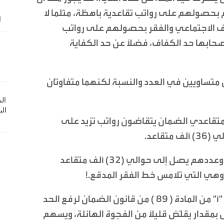
 بحصولهم على رواتب تقاعدية باهظة، مثلما لا
ف الاجتماعي والفقر بحصولهم على رواتب
لأصحابها حد الكفاف، فضلاً عن حد الكفاية
 متساويين في العدد والنسبة لكنهما متفاوتان
التراكمي لمتقاعدي الضمان يتقاضون رواتب تزيد على
ومسار لحوالي (9%) من متقاعدي الضمان وعددهم يصل إلى حوالي (32) ألف متقاعد
من هنا كانت دعوتي وإلحاحي لإنفاذ الفقرة "أ" من المادة ( 89 ) من قانون الضمان لرفع الحد
ل بمقدار يقلّض قليلاً من الفجوة الهائلة، ويسهم