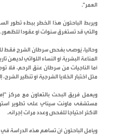
العمر".
ويربط الباحثون هذا الخطر ببطء تطور الس
والتي قد تستغرق سنوات أو عقودا للظهور.
وحاليا، يُوصى بفحص سرطان الشرج فقط لل
المناعة البشرية أو النساء اللواتي لديهن تا
أما الناجيات من سرطان عنق الرحم، فلا ت
مثل اختبار الخلايا الشرجية أو تنظير الشرج،
ويعمل فريق البحث بالتعاون مع مركز "إ
مستشفى ماونت سيناي على تطوير استرات
الأكثر احتياجا للفحص وعدد مرات إجرائه.
ويأمل الباحثون أن تساهم هذه الدراسة في ر