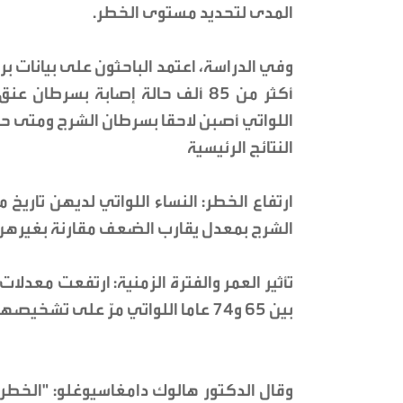
المدى لتحديد مستوى الخطر.
أكثر من 85 ألف حالة إصابة بسرط
اللواتي أصبن لاحقا بسرطان الشرج ومتى ح
النتائج الرئيسية
ارتفاع الخطر: النساء اللواتي لديهن تاري
الشرج بمعدل يقارب الضعف مقارنة بغيرهن
تأثير العمر والفترة الزمنية: ارتفعت معدل
بين 65 و74 عاما اللواتي مرّ على تشخيصهن الأصلي أكثر من 15 عاما.
وقال الدكتور هالوك دامغاسيوغلو: "الخطر 