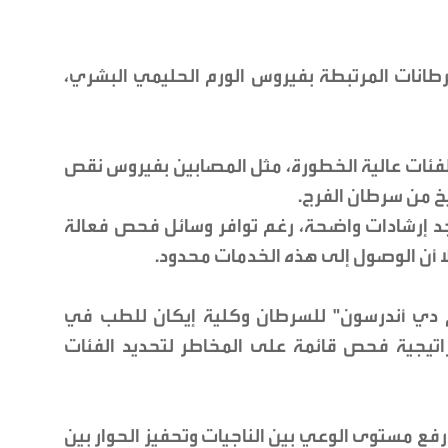
رطانات المرتبطة بفيروس الورم الحليمي البشري،
فئات عالية الخطورة، مثل المصابين بفيروس نقص
ريخ من سرطان الفرج.
وجد إرشادات واضحة، رغم توافر وسائل فحص فعالة
 إلا أن الوصول إلى هذه الخدمات محدود.
م دي أندرسون" للسرطان وكلية إيكان للطب في
يجية فحص قائمة على المخاطر لتحديد الفئات
فع مستوى الوعي بين الناجيات وتحفيز الحوار بين