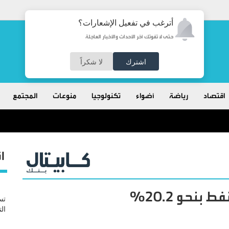
أترغب في تفعيل الإشعارات؟
حتى لا تفوتك آخر الأحداث والأخبار العاجلة
اشترك
لا شكراً
اقتصاد
رياضة
أضواء
تكنولوجيا
منوعات
المجتمع
 للفريق العزب واللواء العبادي
ا
بنحو 20.2%