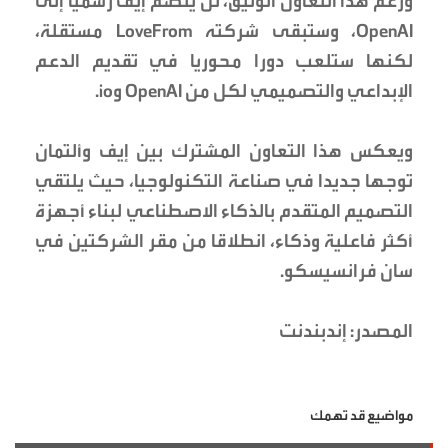
ورغم هذا التعاون الوثيق، لن ينضم إيف رسميا إلى
OpenAI، وستبقى شركته LoveFrom مستقلة،
لكنها ستلعب دورا محوريا في تقديم الدعم
الإبداعي والتصميمي لكل من OpenAI وio.
ويعكس هذا التعاون المشترك بين إيف وألتمان
توجها جديدا في صناعة التكنولوجيا، حيث يلتقي
التصميم المتقدم بالذكاء الاصطناعي لبناء أجهزة
أكثر فاعلية وذكاء، انطلاقا من مقر الشركتين في
سان فرانسيسكو.
المصدر: إندبندنت
مواضيع قد تهمك