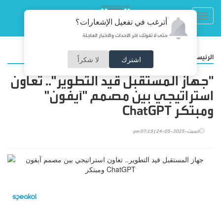
Toggl
أترغب في تفعيل الإشعارات؟
navig
حتى لا تفوتك آخر الأحداث والأخبار العاجلة
/
الرئيسية
تكنولوجيا
اشترك
لا شكراً
"جهاز المستقبل قيد التطوير".. تعاون
استراتيجي بين مصمم "آيفون"
ومبتكر ChatGPT
السبت-2025-05-24 | 07:19 pm