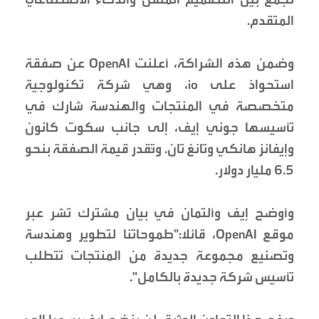
المتقدم.
وضمن هذه الشراكة، أعلنت OpenAI عن صفقة
استحواذ على io، وهي شركة تكنولوجية
متخصصة في المنتجات والهندسة شارك في
تأسيسها جوني إيف، إلى جانب سكوت كانون
وإيفانز هانكي وتانغ تان. وتُقدر قيمة الصفقة بنحو
6.5 مليار دولار.
وأوضح إيف وألتمان في بيان مشترك نُشر عبر
موقع OpenAI، قائلا:"طموحاتنا لتطوير وهندسة
وتصنيع مجموعة جديدة من المنتجات تتطلب
تأسيس شركة جديدة بالكامل".