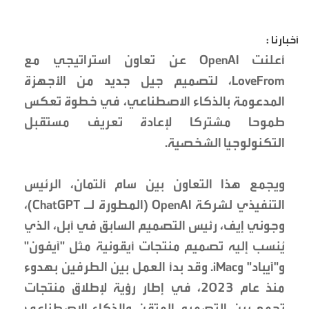
أخبارنا :
أعلنت OpenAI عن تعاون استراتيجي مع
LoveFrom، لتصميم جيل جديد من الأجهزة
المدعومة بالذكاء الاصطناعي، في خطوة تعكس
طموحا مشتركا لإعادة تعريف مستقبل
التكنولوجيا الشخصية.
ويجمع هذا التعاون بين سام ألتمان، الرئيس
التنفيذي لشركة OpenAI (المطورة لـ ChatGPT)،
وجوني إيف، رئيس التصميم السابق في آبل، الذي
يُنسب إليه تصميم منتجات أيقونية مثل "آيفون"
و"آيباد" وiMac. وقد بدأ العمل بين الطرفين بهدوء
منذ عام 2023، في إطار رؤية لإطلاق منتجات
تجمع بين التصميم المتقن والذكاء الاصطناعي