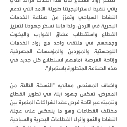
"ننتظر رواد القطاع في هذا الحدث الرائد الذي
يأتي تنفيذاً لاستراتيجيتنا طويلة الأمد التي تدعم
النشاط السياحي وتعزز من صناعة الخدمات
البحرية في الأردن، ولذا فإننا نسخّر جهودنا لتعزيز
القطاع واستقطاب عشاق القوارب واليخوت
وجمعهم في ملتقى واحد مع رواد الخدمات
اللوجستية والموردين والمؤسسات المصرفية
وإتاحة الفرصة أمامهم لاستطلاع كل جديد في
هذه الصناعة المتطورة باستمرار".
وأضاف المهندس معاني: "النسخة الثالثة من
المعرض، تعكس جهود أيلة في تطوير القطاع
وتنميته عبر اتاحة فرص عقد الشراكات المثمرة بين
مختلف القطاعات وهو ما ينعكس على عجلة
النشاط والنمو وإثراء القطاعات البحرية والسياحية