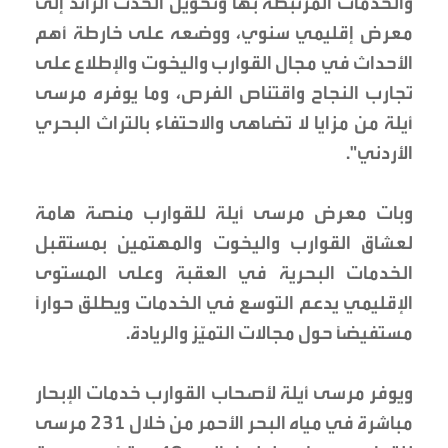
والخدمات المرتبطة بها وتحويل الحدث الرائد إلى
معرض إقليمي سنوي، ووضعه على خارطة أهم
الأحداث في مجال القوارب واليخوت والإطلاع على
تجارب النجاح واقتناص الفرص، وما يوفره مرسى
أيلة من مزايا لا تضاهى والاحتفاء بالتراث البحري
الأردني".
وبات معرض مرسى أيلة للقوارب منصة هامة
لعشاق القوارب واليخوت والمهتمين بمستقبل
الخدمات البحرية في العقبة وعلى المستوى
الإقليمي يدعم التوسع في الخدمات ويطلق حواراً
مستفيضاً حول مجالات التميّز والريادة.
ويوفر مرسى أيلة لأصحاب القوارب خدمات الإبحار
مباشرة في مياه البحر الأحمر من خلال 231 مرسى