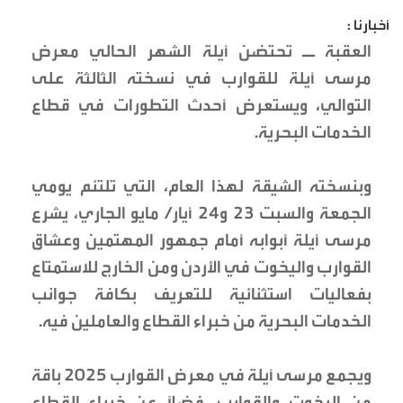
أخبارنا :
العقبة ــ تحتضن أيلة الشهر الحالي معرض
مرسى أيلة للقوارب في نسخته الثالثة على
التوالي، ويستعرض أحدث التطورات في قطاع
الخدمات البحرية.
وبنسخته الشيقة لهذا العام، التي تلتئم يومي
الجمعة والسبت 23 و24 أيار/ مايو الجاري، يشرع
مرسى أيلة أبوابه أمام جمهور المهتمين وعشاق
القوارب واليخوت في الأردن ومن الخارج للاستمتاع
بفعاليات استثنائية للتعريف بكافة جوانب
الخدمات البحرية من خبراء القطاع والعاملين فيه.
ويجمع مرسى أيلة في معرض القوارب 2025 باقة
من اليخوت والقوارب، فضلاً عن خبراء القطاع