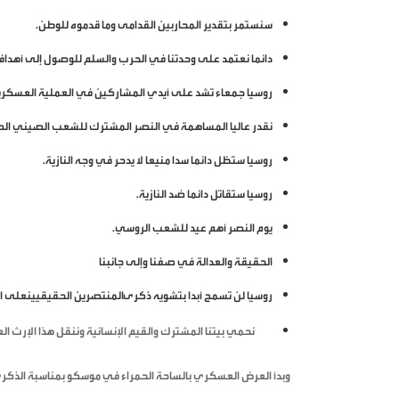
سنستمر بتقدير المحاربين القدامى وما قدموه للوطن.
دائما نعتمد على وحدتنا في الحرب والسلم للوصول إلى أهدافن
روسيا جمعاء تشد على أيدي المشاركين في العملية العسكري
نقدر عاليا المساهمة في النصر المشترك للشعب الصيني ال
روسيا ستظل دائما سدا منيعا لا يدحر في وجه النازية.
روسيا ستقاتل دائما ضد النازية.
يوم النصر أهم عيد للشعب الروسي.
الحقيقة والعدالة في صفنا وإلى جانبنا
روسيا لن تسمح أبدا بتشويه ذكرىالمنتصرين الحقيقيينعلى الن
نحمي بيتنا المشترك والقيم الإنسانية وننقل هذا الإرث الع