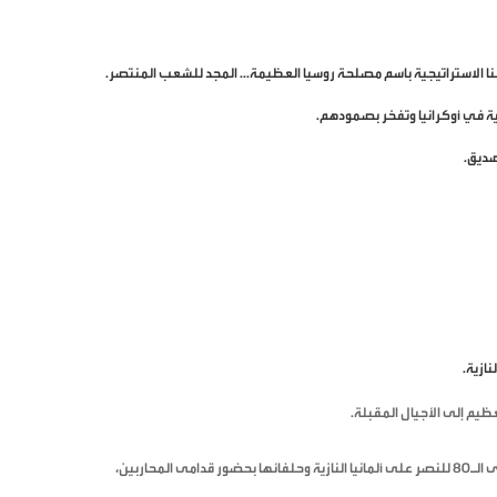
ا الاستراتيجية باسم مصلحة روسيا العظيمة... المجد للشعب المنتصر.
ة في أوكرانيا وتفخر بصمودهم.
صديق.
ازية.
ظيم إلى الأجيال المقبلة.
وبدأ العرض العسكري بالساحة الحمراء في موسكو بمناسبة الذكرى الـ80 للنصر على ألمانيا النازية وحلفائها بحضور قدامى المحاربين،