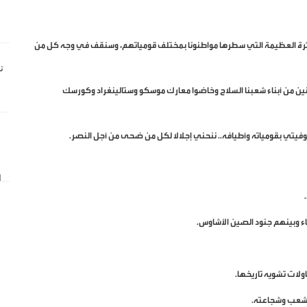
لمأثرة العظيمة التي سطرها مواطنونا بمختلف قومياتهم، وسنقف في وجه كل من
منين من أبناء شعبنا السلاح وخاضوا معارك موسكو وستالينغراد وكورسك
يتي بقومياته وأطيافه.. ننحني إجلالا لكل من ضحى من أجل النصر.
 وبينهم جنود الصين الأشاوس.
لات تشويه تاريخها.
الشعب وشجاعته.