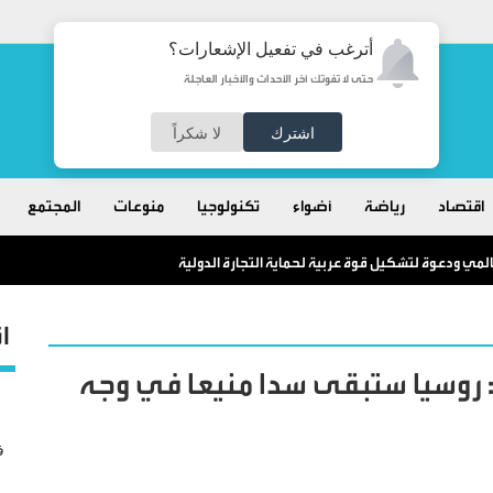
أترغب في تفعيل الإشعارات؟
حتى لا تفوتك آخر الأحداث والأخبار العاجلة
اشترك
لا شكراً
اقتصاد
رياضة
أضواء
تكنولوجيا
منوعات
المجتمع
مي ودعوة لتشكيل قوة عربية لحماية التجارة الدولية
ا
لذكرى الـ80 للنصر: روسيا ستبقى سدا منيعا في وجه