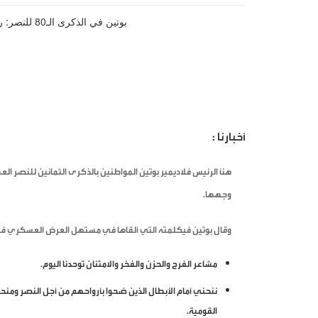
أخبارنا :
هنأ الرئيس فلاديمير بوتين المواطنين بالذكرى الثمانين للنصر ا
وجهها.
وقال بوتين فيكلمته التي ألقاها في مستهل العرض العسكري في 
مشاعر الفرح والحزن والفخر والامتنان توحدنا اليوم.
ننحني أمام الأبطال الذين ضحوا بأرواحهم من أجل النصر ومنحون
القومية.