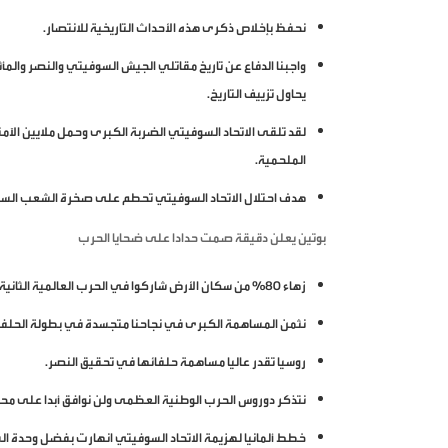
نحفظ بإخلاص ذكرى هذه الأحداث التاريخية للانتصار.
واجبنا الدفاع عن تاريخ مقاتلي الجيش السوفيتي والنصر وا
يحاول تزييف التاريخ.
لقد تلقى الاتحاد السوفيتي الضربة الكبرى وحمل ملايين الآ
الملحمية.
هدف احتلال الاتحاد السوفيتي تحطم على صخرة الشعب السوف
بوتين يعلن دقيقة صمت حدادا على ضحايا الحرب
زهاء 80% من سكان الأرض شاركوا في الحرب العالمية الثانية.
نثمن المساهمة الكبرى في نجاحنا متجسدة في بطولة الحلفاء
روسيا تقدر عاليا مساهمة حلفائها في تحقيق النصر.
نتذكر دوروس الحرب الوطنية العظمى ولن نوافق أبدا على محاو
خطط ألمانيا لهزيمة الاتحاد السوفيتي انهارت بفضل وحدة 