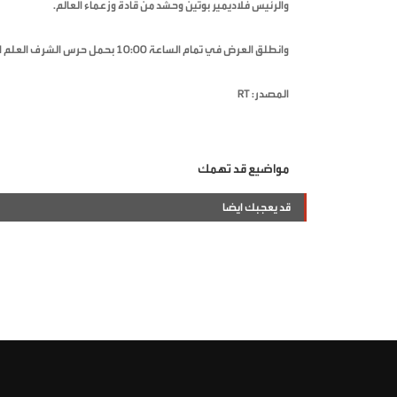
والرئيس فلاديمير بوتين وحشد من قادة وزعماء العالم.
وانطلق العرض في تمام الساعة 10:00 بحمل حرس الشرف العلم الروسي وراية النصر على النازية التي رفعت في برلين قبل 80 عاما.
المصدر: RT
مواضيع قد تهمك
قد يعجبك ايضا