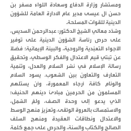
ومستشار وزارة الدفاع وسعادة اللواء مسفر بن
حسن آل عيسى مدير عام الادارة العامة للشؤون
الدينية للقوات المسلحة.
وشدَّد معالي الشيخ الدكتور: عبدالرحمن السديس،
على حرص رئاسة الشؤون الدينية على توفير
الأجواء التعبّدية والروحية، والبيئة الإيمانية؛ فضلّا
عن تبنّي قيم الاعتدال والفكر الوسطي، وتحقيق
رسالة الإسلام في نشر السلام والعدل، وتنمية
التعارف والتعاون بين الشعوب. يسود السلام
والوئام كافة أرجاء المعمورة، وأن يستلهم
المسلمون من الحرمين مبادئ دينهم الحنيف؛
الذي يدعو إلى وحدة الصف، ولمِّ الشمل،
والاستمساك بالعروة الوثقى، وتعزيز منهج الوسط
والاعتدال ونطاقات العقيدة ومنهج السلف
الصالح والكتاب والسنة، والحرص على جمع كلمة