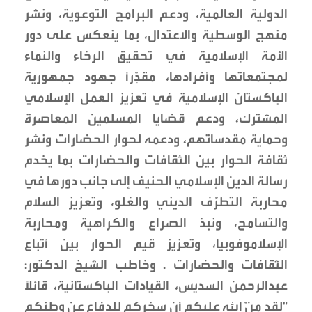
الدولية العالمية، ودعم البرامج التوعوية، ونشر
منهج الوسطية والاعتدال، بما ينعكس على دور
الأمة الإسلامية في تحقيق الرخاء والنماء
لمجتمعاتها وأفرادها، مقدِّرًا جهود جمهورية
الباكستان الإسلامية في تعزيز العمل الإسلامي
المشترك، ودعم قضايا المسلمين المعاصرة
وحماية مقدساتهم، ودعمه لحوار الحضارات ونشر
ثقافة الحوار بين الثقافات والحضارات بما يخدم
رسالة الدين الإسلامي الحنيف إلى جانب دورها في
محاربة التطرُّف الديني والغلو، وتعزيز السلام
والتسامح، ونبذ الصراع والكراهية ومحاربة
الإسلاموفوبيا، وتعزيز قيم الحوار بين أتباع
الثقافات والحضارات . وخاطب الشيخ الدكتور:
عبدالرحمن السديس، القيادات الباكستانية، قائلًا
"لقد منَّ الله عليكم أن سخركم للدفاع عن وطنكم