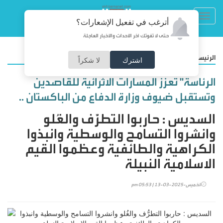
Toggl
أترغب في تفعيل الإشعارات؟
navig
حتى لا تفوتك آخر الأحداث والأخبار العاجلة
/
الرئيسية
المجتمع
اشترك
لا شكراً
الرئاسة" تعزز المسارات الاثرائية للقاصدين
وتستقبل ضيوف وزارة الدفاع من الباكستان ..
السديس : حاربوا التطرُّف والغُلو
وانشروا التسامح والوسطية وانبذوا
الكراهية والطائفية وعظموا القيم
الاسلامية النبيلة
الخميس-2025-03-13 | 05:53 pm