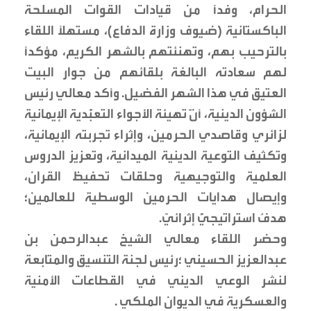
الحرام، وفدًا من قيادات القوات المسلحة
الباكستانية (ضيوف وزارة الدفاع)، مستهلًا اللقاء
بالترحيب بهم، وتهنئتهم بالشهر الكريم، مؤكدًا
لهم سعادته البالغة بلقائهم من جوار البيت
العتيق في هذا الشهر الفضيل. وأكد معالي رئيس
الشؤون الدينية، أنَّ تهيئة الأجواء التعبُّدية الإيمانية
لزائري وقاصدي الحرمين، وإثراء تجربته الإيمانية،
وتكثيف التوعية الدينية الميدانية، وتعزيز الدروس
العلمية والتوجيهية وحلقات تحفيظ القران،
وإيصال هدايات الحرمين الوسطية للعالمين؛
هدفٌ استراتيجيٌّ إثرائيّ.
وحضر اللقاء معالي الشيخ عبدالرحمن بن
عبدالعزيز الحسيني ؛رئيس لجنة التنسيق والمتابعة
لنشر الوعي الديني في القطاعات الأمنية
والعسكرية في الديوان الملكي .