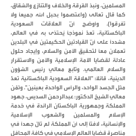
المسلمين، ونبذ الفُرقة والخلاف والتنازع والشقاق،
كما قال تعالى (واعتصموا بحبل الله جميعًا ولا
تفرقوا). وأوضح أنَّ العلاقات السعودية
الباكستانية، تعدُّ نموذجًا يُحتذى به في العالم،
مشددًا على أنَّ القيادتين الحكيمتين في البلدين
تعملان معًا لتحقيق الأمن والسلام، وإيجاد حلول
عادلة لقضايا الأمة الإسلامية والأمن والاستقرار
والسلام العالمي. وتابع معالي رئيس الشؤون
الدينية، قائلًا: "العلاقة السعودية الباكستانية تعدُّ
مثل الجسد الواحد، والرأس الواحدة بعينين". وثمَّن
معالي الشيخ الدكتور: عبدالرحمن السديس، جهود
المملكة وجمهورية الباكستان الرائدة في خدمة
الإسلام والمسلمين والشعوب الإسلامية
والإنسانية، لافتًا إلى أن المملكة لم تألُ جهدًا في
مناصرة قضايا العالم الإسلامي في كافة المحافل