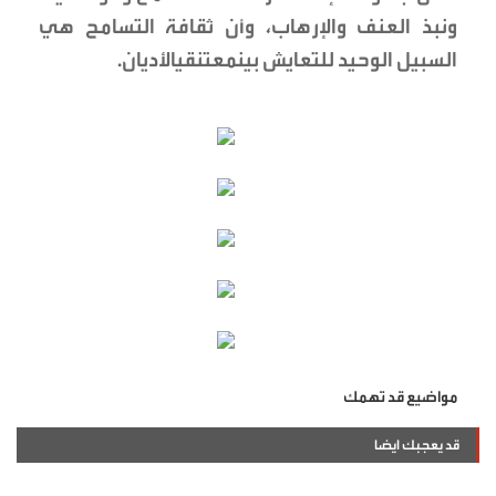
ونبذ العنف والإرهاب، وأن ثقافة التسامح هي
السبيل الوحيد للتعايش بينمعتنقيالأديان.
مواضيع قد تهمك
قد يعجبك ايضا