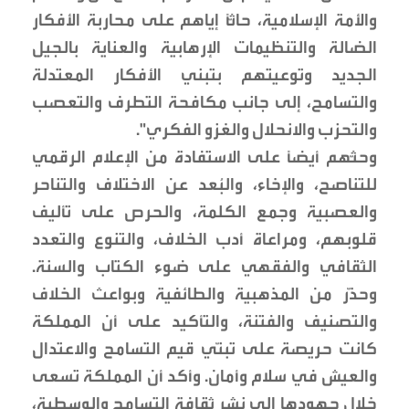
والأمة الإسلامية، حاثًّا إياهم على محاربة الأفكار
الضالة والتنظيمات الإرهابية والعناية بالجيل
الجديد وتوعيتهم بتبني الأفكار المعتدلة
والتسامح، إلى جانب مكافحة التطرف والتعصب
والتحزب والانحلال والغزو الفكري".
وحثّهم أيضًا على الاستفادة من الإعلام الرقمي
للتناصح، والإخاء، والبُعد عن الاختلاف والتناحر
والعصبية وجمع الكلمة، والحرص على تأليف
قلوبهم، ومراعاة أدب الخلاف، والتنوع والتعدد
الثقافي والفقهي على ضوء الكتاب والسنة.
وحذّر من المذهبية والطائفية وبواعث الخلاف
والتصنيف والفتنة، والتأكيد على أن المملكة
كانت حريصة على تبنّي قيم التسامح والاعتدال
والعيش في سلام وأمان. وأكد أن المملكة تسعى
خلال جهودها إلى نشر ثقافة التسامح والوسطية،