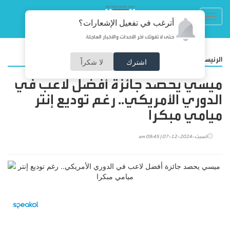
Toggl
أترغب في تفعيل الإشعارات؟
navig
حتى لا تفوتك آخر الأحداث والأخبار العاجلة
/
الرئيسية
رياضة
اشترك
لا شكراً
ميسي يحصد جائزة أفضل لاعب في
الدوري الأمريكي.. رغم توديع إنتر
ميامي مبكرا
السبت-2024-12-07 | 09:45 am