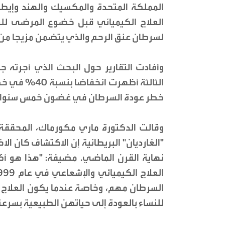
المملكة المتحدة والمكسيك والهند وإيطا
العلاج الكيميائي قبل خضوع المرضى للعل
لسرطان عنق الرحم والذي يتضمن مزيجا من 
وأفادت التقارير حول البحث الذي أجرته جا
خطر عودة السرطان في غضون خمس سنوات 
وقالت الدكتورة ماري مكورماك، المحققة
"الغارديان" البريطانية إن الاكتشاف كان ال
نهاية القرن الماضي. مضيفة: "هذا هو أك
السرطان مهم، وخاصة عندما يكون العلاج ج
للنساء بالعودة إلى حياتهن الطبيعية بسرعة