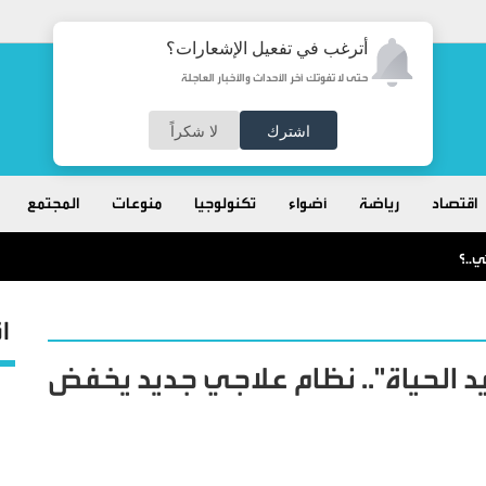
أترغب في تفعيل الإشعارات؟
حتى لا تفوتك آخر الأحداث والأخبار العاجلة
اشترك
لا شكراً
اقتصاد
رياضة
أضواء
تكنولوجيا
منوعات
المجتمع
ا
 الحياة".. نظام علاجي جديد يخفض