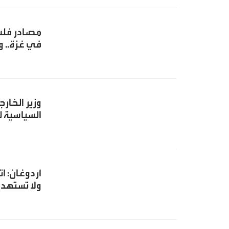
مصادر فلسط
في غزة.. وإ
وزير الخار
السياسية ل
أردوغان: ا
ولا تستهد