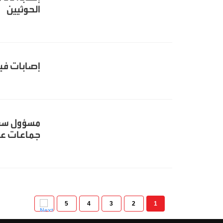
الحوثيين
إصابات فيروس
مسؤول سعود
جماعات عر
5
4
3
2
1