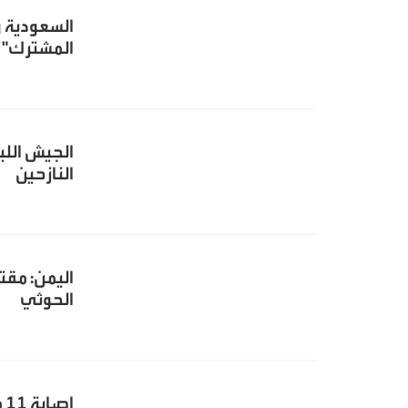
السعودية و
المشترك"
الجيش اللب
النازحين
الحوثي
إ