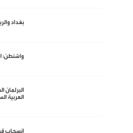
بغداد والر
واشنطن: ات
البرلمان ا
العربية ال
انسحاب قوا