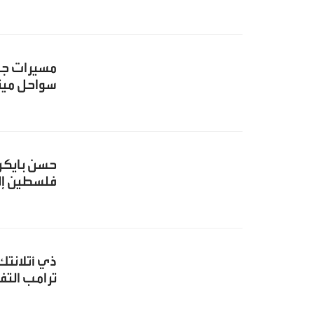
مسيرات جوي
سواحل مين
حسن بايكر.
فلسطين إل
ذي أتلانتك
ترامب التف