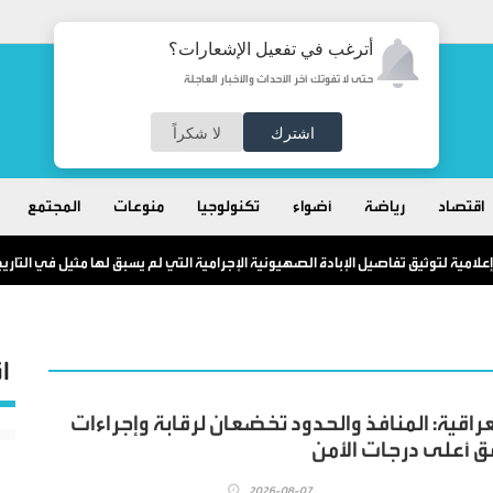
أترغب في تفعيل الإشعارات؟
حتى لا تفوتك آخر الأحداث والأخبار العاجلة
اشترك
لا شكراً
اقتصاد
رياضة
أضواء
تكنولوجيا
منوعات
المجتمع
ا
لعراقية: المنافذ والحدود تخضعان لرقابة وإجراءات
ق أعلى درجات الأمن
2026-08-07