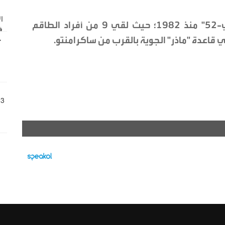
ويُعد هذا الحادث الأكثر دموية لطائرة "بي-52" منذ 1982؛ حيث لقي 9 من أفراد الطاقم
 قاعدة "ماذر" الجوية بالقرب من ساكرامنتو.