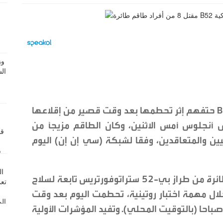
لقي 8 من أفراد طاقم قاذفة من طراز B-52 حتفهم إثر تحطمها بعد وقت قصير من إقلاعها
 أنجلوس أمس الاثنين، وكان الطاقم مزيجًا من
ين والمتعاقدين، وفقا لشبكة (سي إن إن) اليوم
وقالت قاعدة إدواردز الجوية في بيان "إن طائرة من طراز بي-52 ستراتوفورتريس تابعة لسلاح
ال مهمة اختبار روتينية، تحطمت اليوم بعد وقت
صير من إقلاعها في تمام الساعة 11,20 صباحا (بالتوقيت المحلي). وتفيد المؤشرات الأولية