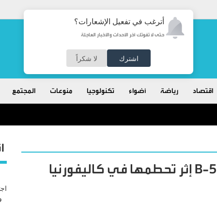
أترغب في تفعيل الإشعارات؟
حتى لا تفوتك آخر الأحداث والأخبار العاجلة
اشترك
لا شكراً
اقتصاد
رياضة
أضواء
تكنولوجيا
منوعات
المجتمع
ا
مقتل 8 من أفراد طاقم طائرة B-52 إثر تحطمها في كاليفورنيا