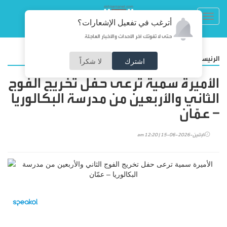
Toggl
أترغب في تفعيل الإشعارات؟
navig
حتى لا تفوتك آخر الأحداث والأخبار العاجلة
/
الرئيسية
أخبارنا
اشترك
لا شكراً
الأميرة سمية ترعى حفل تخريج الفوج
الثاني والأربعين من مدرسة البكالوريا
– عمّان
الإثنين-2026-06-15 | 12:20 am