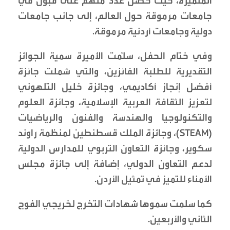
المتميزة، حيث حصل عدد منهم على قبول في
جامعات مرموقة حول العالم، إلى جانب جامعات
دولية وجامعات أردنية مرموقة.
وفي ختام الحفل، سلّمت الأميرة سمية الجوائز
التقديرية للطلبة الفائزين، والتي شملت جائزة
أفضل إنجاز أكاديمي، وجائزة خليل التلهوني
لتعزيز الثقافة العربية الإسلامية، وجائزة العلوم
والتكنولوجيا والهندسة والفنون والرياضيات
(STEAM)، وجائزة الملك قسطنطين لمنظمة راوند
سكوير، وجائزة التعاون التربوي للمدارس الدولية
لدعم التعاون الدولي، إضافة إلى جائزة مجلس
الأمناء للتميز في تمثيل الأردن.
كما سلمت سموها شهادات التخرج لخريجي الفوج
الثاني والأربعين.