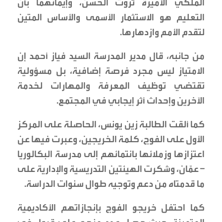
الملكي الأميرة ثروت الحسن، وإيمانهما بأن
التعليم هو الاستثمار الأسمى والأساس المتين
لتقدم الأمم وازدهارها.
من جانبه، قال مدير المدرسة السيد فياز أحمد إن
الامتياز ليس مجرد فرصة إضافية، بل مسؤولية
تقتضي توظيف المعرفة والمهارات لخدمة
الآخرين وإحداث أثر إيجابي في المجتمع.
كما ألقت الطالبة زين يونس، الحاصلة على المركز
الأول على الفوج، كلمة الخريجين، وعبرت فيها عن
اعتزازها وزملائها بانتمائهم إلى مدرسة البكالوريا
– عمّان، وشكرت الهيئتين التدريسية والإدارية على
ما قدمتاه من دعم وتوجيه طوال سنوات الدراسة.
كما احتفل خريجو الفوج بإنجازاتهم الأكاديمية