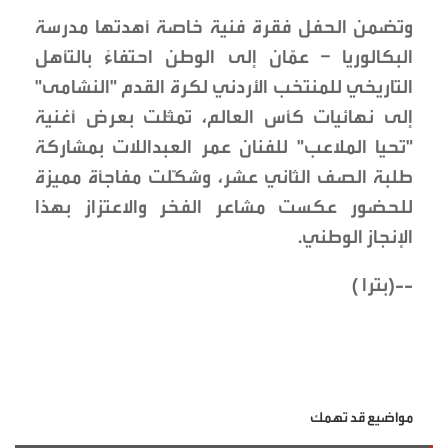
وتضمن الحفل فقرة فنية خاصة أهدتها مدرسة
البكالوريا – عمّان إلى الوطن احتفاءً بالتأهل
التاريخي للمنتخب الأردني لكرة القدم "النشامى"
إلى نهائيات كأس العالم، تمثّلت بعرض أغنية
"تحيا الملاعب" للفنان عمر العبداللات بمشاركة
طلبة الصف الثاني عشر، وشكّلت مفاجأة مميزة
للحضور عكست مشاعر الفخر والاعتزاز بهذا
الإنجاز الوطني.
--(بترا )
مواضيع قد تهمك