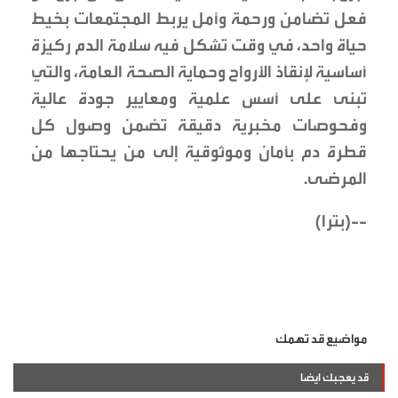
فعل تضامن ورحمة وأمل يربط المجتمعات بخيط
حياة واحد، في وقت تشكل فيه سلامة الدم ركيزة
أساسية لإنقاذ الأرواح وحماية الصحة العامة، والتي
تبنى على أسس علمية ومعايير جودة عالية
وفحوصات مخبرية دقيقة تضمن وصول كل
قطرة دم بأمان وموثوقية إلى من يحتاجها من
المرضى.
--(بترا)
مواضيع قد تهمك
قد يعجبك ايضا