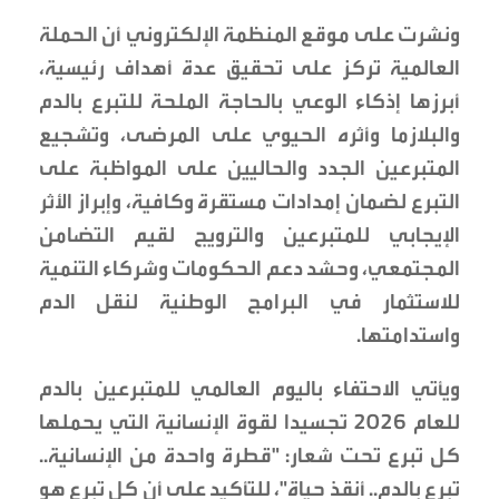
ونشرت على موقع المنظمة الإلكتروني أن الحملة
العالمية تركز على تحقيق عدة أهداف رئيسية،
أبرزها إذكاء الوعي بالحاجة الملحة للتبرع بالدم
والبلازما وأثره الحيوي على المرضى، وتشجيع
المتبرعين الجدد والحاليين على المواظبة على
التبرع لضمان إمدادات مستقرة وكافية، وإبراز الأثر
الإيجابي للمتبرعين والترويج لقيم التضامن
المجتمعي، وحشد دعم الحكومات وشركاء التنمية
للاستثمار في البرامج الوطنية لنقل الدم
واستدامتها.
ويأتي الاحتفاء باليوم العالمي للمتبرعين بالدم
للعام 2026 تجسيدا لقوة الإنسانية التي يحملها
كل تبرع تحت شعار: "قطرة واحدة من الإنسانية..
تبرع بالدم.. أنقذ حياة"، للتأكيد على أن كل تبرع هو