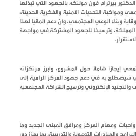
 الدكتور بيرترام فون مولتكه بالجهود التي تبذلها
عي ومواكبة التحديات الأمنية والفكرية الحديثة،
وقاية وبناء الوعي المجتمعي، وأن دعم ألمانيا لهذا
 المملكة، وترسيخاً للجهود المشتركة في مواجهة
استقرار.
 إيجازاً شاملاً حول المشروع، وأبرز مرتكزاته
لذي سيضطلع به في دعم جهود المركز الرامية إلى
 والتجنيد الإلكتروني وترسيخ الشراكة المجتمعية
بات ومهام المركز ومرافق المبنى الجديد وما
مج والمبادرات التوعوية والتدريبية، بما يعزز دور