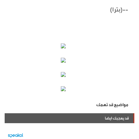
‏--(بترا)
مواضيع قد تهمك
قد يعجبك ايضا