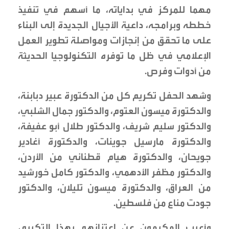
مهما للمركز في بداياته، ما أسهم في تنفيذ
خططه وبرامجه، داعية الأجيال الجديدة إلى البناء
على ما تحقق من إنجازات ومواصلة تطوير العمل
الإعلامي في ظل ما توفره التكنولوجيا الحديثة
من أدوات وفرص.
وشهد الحفل تكريم كل من الدكتورة عبير دبابنة،
والدكتورة ميسون العتوم، والدكتور جمال الشلبي،
والدكتور سليم شريف، والدكتور طلال أبو عفيفة،
والدكتورة مارسيل جوينات، والدكتورة أغادير
جويحان، والدكتورة هيام قطناني من الأردن،
والدكتور مظفر الأدهمي، والدكتور كامل خورشيد
من العراق، والدكتورة ميسون تليلان، والدكتور
جودت مناع من فلسطين.
وأعرب المكرمون عن اعتزازهم بهذا التكريم،