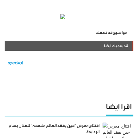
مواضيع قد تهمك
قد يعجبك ايضا
اقرأ أيضا
افتتاح معرض "حين يفقد العالم ملامحه" للفنان بسام
الردايدة