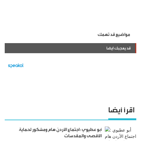
مواضيع قد تهمك
قد يعجبك ايضا
اقرأ أيضا
أبو عطيوي : اجتماع الأردن هام ومشكور لحماية
الأقصى والمقدسات