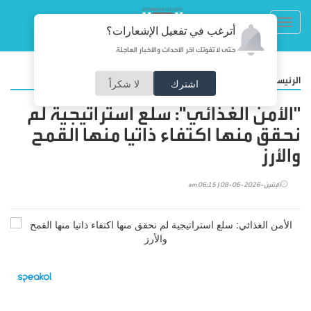
Toggl
أترغب في تفعيل الإشعارات؟
navig
حتى لا تفوتك آخر الأحداث والأخبار العاجلة
/
الرئيسية
عربي ودولي
اشترك
لا شكراً
"الأمن الغذائي": سلع استراتيجية لم
نحقق منها اكتفاء ذاتيا منها القمح
والأرز
الإثنين-2026-06-08 | 06:15 am