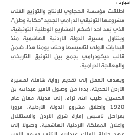
أخبارنا :
أطلقت مؤسسة الحجاوي للإنتاج والتوزيع الفني
مشروعها التوثيقي الدرامي الجديد "حكاية وطن"،
الذي يُعد أحد أضخم المشاريع الوطنية التوثيقية،
ويتناول مسيرة الدولة الأردنية الهاشمية منذ
البدايات الأولى لتأسيسها وحتى يومنا هذا، ضمن
قالب ديكودرامي يجمع بين التوثيق التاريخي
والمعالجة الدرامية.
ويهدف العمل إلى تقديم رواية شاملة لمسيرة
الأردن الحديثة، بدءاً من وصول الأمير عبدالله بن
الحسين، طيب الله ثراه، إلى مدينة معان عام
1920 وإطلاق مشروع الدولة الأردنية، مروراً
بمراحل تأسيس إمارة شرق الأردن والاستقلال
وإعلان المملكة الأردنية الهاشمية، وصولاً إلى
عهد جلالة الملك عبدالله الثاني وسمو الأمير