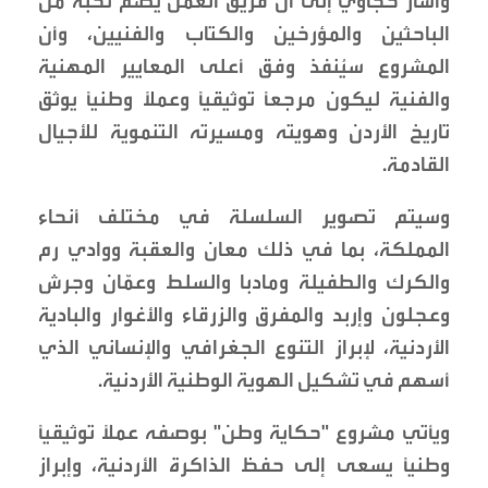
وأشار حجاوي إلى أن فريق العمل يضم نخبة من
الباحثين والمؤرخين والكتاب والفنيين، وأن
المشروع سيُنفذ وفق أعلى المعايير المهنية
والفنية ليكون مرجعاً توثيقياً وعملاً وطنياً يوثق
تاريخ الأردن وهويته ومسيرته التنموية للأجيال
القادمة.
وسيتم تصوير السلسلة في مختلف أنحاء
المملكة، بما في ذلك معان والعقبة ووادي رم
والكرك والطفيلة ومادبا والسلط وعمّان وجرش
وعجلون وإربد والمفرق والزرقاء والأغوار والبادية
الأردنية، لإبراز التنوع الجغرافي والإنساني الذي
أسهم في تشكيل الهوية الوطنية الأردنية.
ويأتي مشروع "حكاية وطن" بوصفه عملاً توثيقياً
وطنياً يسعى إلى حفظ الذاكرة الأردنية، وإبراز