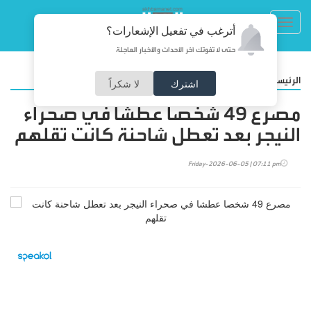
Toggl
أترغب في تفعيل الإشعارات؟
navig
حتى لا تفوتك آخر الأحداث والأخبار العاجلة
/
الرئيسية
عربي ودولي
اشترك
لا شكراً
مصرع 49 شخصا عطشا في صحراء
النيجر بعد تعطل شاحنة كانت تقلهم
Friday-2026-06-05 | 07:11 pm