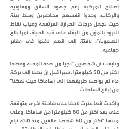
إصلاح المركبة رغم جهود السائق ومعاونيه
والركاب، وجدوا أنفسهم محاصرين وسط بيئة
حيث تجعل درجات الحرارة المرتفعة وغياب نقاط
التزوّد بالمؤن من البقاء على قيد الحياة، أمرا بالغ
الصعوبة"، لافتة إلى أنهم دُفنوا في مقابر
جماعية.
وتابعت أن شخصين "نجيا من هذه المحنة وقطعا
أكثر من 50 كيلومترا، سيرا قبل أن يصلا إلى بركة
ماء ثم يواصلا طريقهما إلى أساماكا حيث تمكنا"
من إبلاغ السلطات.
وأكدت أنها عثرت لاحقا على شاحنة أخرى متوقفة
على بعد أكثر من 60 كيلومترا من أساماكا، وعلى
متنها "أكثر من 60 شخصا عالقين منذ ثلاثة أيام