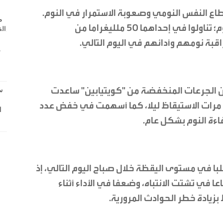
 يعانون انقطاع النفس النومي وصعوبة الاستمرار في النوم.
وأمضى المشاركون ليلتين داخل مختبر للنوم؛ تناولوا في إحداهما 50 ملليغراما من
اقبة نومهم وأدائهم في اليوم التالي.
 أن الجرعات المنخفضة من "كويتيابين" ساعدت
 مرات الاستيقاظ ليلا، كما أسهمت في خفض عدد
اءة النوم بشكل عام.
سلبا في مستوى اليقظة خلال صباح اليوم التالي، إذ
ا في تشتت الانتباه، وضعفا في الأداء أثناء
بزيادة خطر الحوادث المرورية.