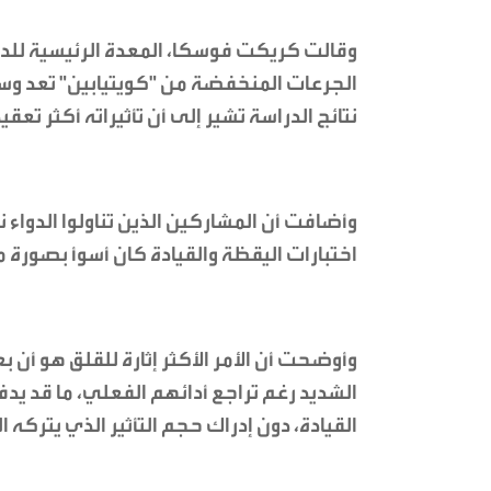
وقالت كريكت فوسكا، المعدة الرئيسية للدرا
الجرعات المنخفضة من "كويتيابين" تعد وسيل
نتائج الدراسة تشير إلى أن تأثيراته أكثر تعقيد
وأضافت أن المشاركين الذين تناولوا الدواء
اختبارات اليقظة والقيادة كان أسوأ بصورة 
وأوضحت أن الأمر الأكثر إثارة للقلق هو أن 
الشديد رغم تراجع أدائهم الفعلي، ما قد يد
القيادة، دون إدراك حجم التأثير الذي يتركه ا