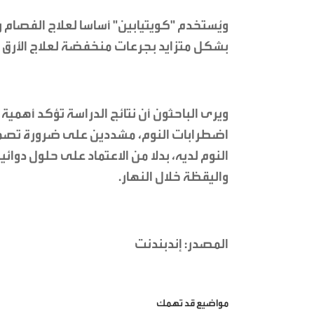
ويُستخدم "كويتيابين" أساسا لعلاج الفصام و
بشكل متزايد بجرعات منخفضة لعلاج الأرق و
ويرى الباحثون أن نتائج الدراسة تؤكد أهمية 
اضطرابات النوم، مشددين على ضرورة تصم
النوم لديه، بدلا من الاعتماد على حلول دوائ
واليقظة خلال النهار.
المصدر: إندبندنت
مواضيع قد تهمك