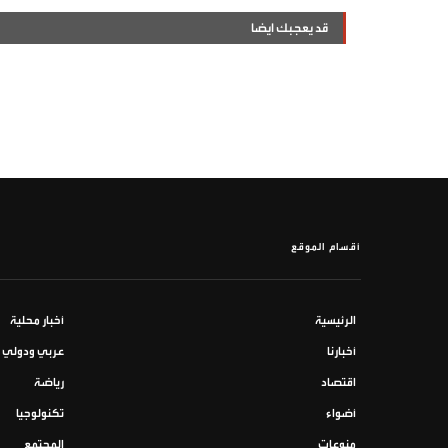
قد يعجبك ايضا
أقسام الموقع
الرئيسية
أخبار محلية
أخبارنا
عربي ودولي
اقتصاد
رياضة
أضواء
تكنولوجيا
منوعات
المجتمع