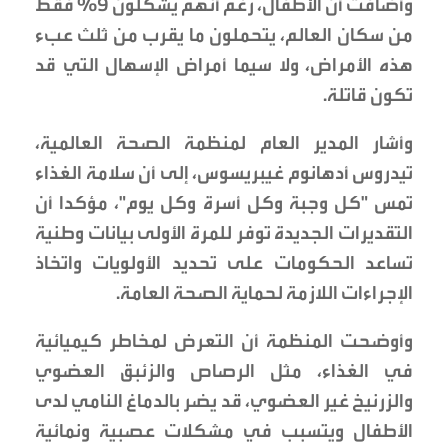
وأضافت أن الأطفال، رغم أنهم يشكلون 9% فقط
من سكان العالم، يتحملون ما يقرب من ثلث عبء
هذه الأمراض، ولا سيما أمراض الإسهال التي قد
تكون قاتلة.
وأشار المدير العام لمنظمة الصحة العالمية،
تيدروس أدهانوم غيبريسوس، إلى أن سلامة الغذاء
تمس "كل وجبة وكل أسرة وكل يوم"، مؤكدا أن
التقديرات الجديدة توفر للمرة الأولى بيانات وطنية
تساعد الحكومات على تحديد الأولويات واتخاذ
الإجراءات اللازمة لحماية الصحة العامة.
وأوضحت المنظمة أن التعرض لمخاطر كيميائية
في الغذاء، مثل الرصاص والزئبق العضوي
والزرنيخ غير العضوي، قد يضر بالدماغ النامي لدى
الأطفال ويتسبب في مشكلات عصبية ونمائية