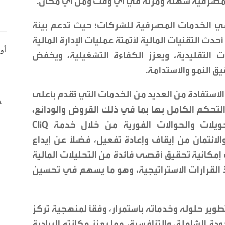
 مصرفية سهلة ومرنة في أي وقت ومن أي مكان.
في الخدمات المصرفية للشركات؛ حيث تدعم بيئة
ث التقنيات المالية لأتمتة عمليات الإدارة المالية
ت التقليدية، ويعزز الكفاءة التشغيلية، ويخفض
يق النمو والاستدامة.
استفادة من العديد من الخدمات التي تُقدم بأعلى
التحكم الكامل بها بما في ذلك القروض والودائع،
وأتمتة مدفوعات الرواتب والفواتير والتحويلات والحوالات الفورية من خلال خدمة CliQ
ائتمان من إيقاف وإعادة تفعيل، فضلاً عن إيداع
 إمكانية تحقيق أقصى فائدة من التحليلات المالية
ذ القرارات الاستراتيجية، وهو ما يسهم في تحسين
طوير حلوله وخدماته باستمرار، وفقاً لمنهجية تركز
دة الشاملة، والتنافسية، مما يعزز مكانته الريادية