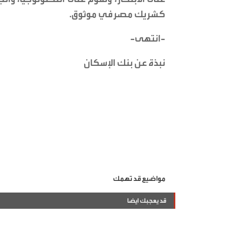
كشريك مصرفي موثوق.
-انتهى-
نبذة عن بنك الإسكان
مواضيع قد تهمك
قد يعجبك ايضا