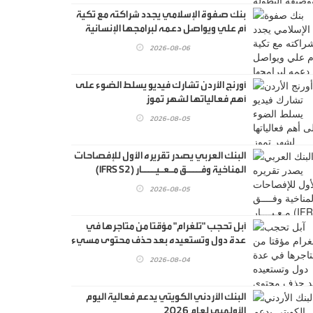
بنك صفوة الإسلامي يجدد شراكته مع تكية
أم علي ويواصل دعمه لبرامجها الإنسانية
2026-08-06
أورنج الأردن تشارك فيديو يسلط الضوء على
أهم فعالياتها لشهر تموز
2026-08-05
البنك العربي يصدر تقريره الأول للإفصاحات
المناخية وفــــق مـعـيــــار (IFRS S2)
2026-08-05
آبل تحجب "تلغرام" مؤقتا من متاجرها في
عدة دول وتستعيده بعد حذف محتوى مسيء
2026-08-04
البنك الأردني الكويتي يدعم فعالية اليوم
الأولمبي لعام 2026