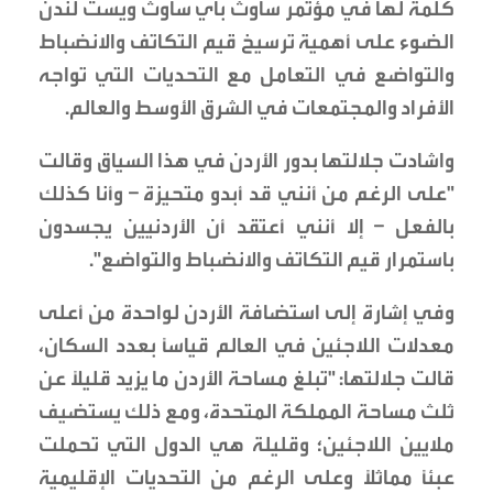
كلمة لها في مؤتمر ساوث باي ساوث ويست لندن
الضوء على أهمية ترسيخ قيم التكاتف والانضباط
والتواضع في التعامل مع التحديات التي تواجه
الأفراد والمجتمعات في الشرق الأوسط والعالم.
واشادت جلالتها بدور الأردن في هذا السياق وقالت
"على الرغم من أنني قد أبدو متحيزة – وأنا كذلك
بالفعل – إلا أنني أعتقد أن الأردنيين يجسدون
باستمرار قيم التكاتف والانضباط والتواضع".
وفي إشارة إلى استضافة الأردن لواحدة من أعلى
معدلات اللاجئين في العالم قياساً بعدد السكان،
قالت جلالتها: "تبلغ مساحة الأردن ما يزيد قليلاً عن
ثلث مساحة المملكة المتحدة، ومع ذلك يستضيف
ملايين اللاجئين؛ وقليلة هي الدول التي تحملت
عبئاً مماثلاً وعلى الرغم من التحديات الإقليمية