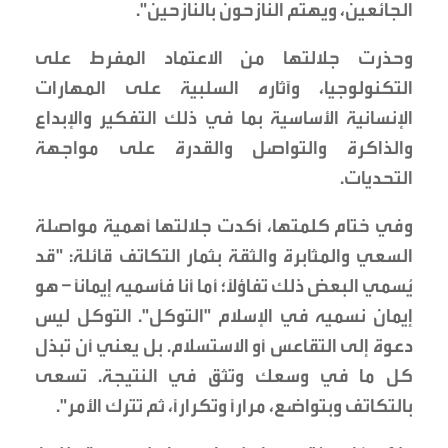
الجائعين، ويهتم النازحون بالنازحين".
وحذرت جلالتها من الاعتماد المفرط على
التكنولوجيا، وآثاره السلبية على المهارات
الإنسانية الأساسية بما في ذلك التفكير والإبداع
والذاكرة والتواصل والقدرة على مواجهة
التحديات.
وفي ختام كلمتها، أكدت جلالتها أهمية مواصلة
السعي والمثابرة والثقة بثمار التكاتف قائلة: "قد
يُسمي البعض ذلك تفاؤلاً؛ أما أنا فأسميه إيماناً – هو
إيمان نسميه في الإسلام "التوكل". التوكل ليس
دعوة إلى التقاعس أو الاستسلام. بل يعني أن تبذل
كل ما في وسعك وتثق في النتيجة. تسعى
بالتكاتف وبتواضع، مراراً وتكراراً، ثم تترك الأمر".