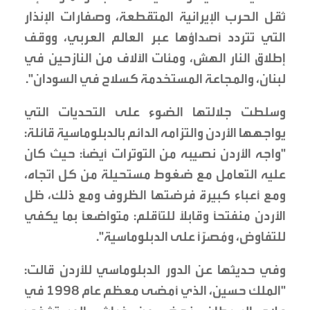
ثقل الحرب الإيرانية المتقطعة، وصفارات الإنذار
التي تتردد أصداؤها عبر العالم العربي، ووقف
إطلاق النار الهش، ومئات الآلاف من النازحين في
لبنان، والمجاعة المستخدمة كسلاح في السودان".
وسلطت جلالتها الضوء على التحديات التي
يواجهها الأردن والتزامه الدائم بالدبلوماسية قائلة:
"واجه الأردن نصيبه من التوترات أيضاً: حيث كان
عليه التعامل مع ضغوط مستحيلة من كل اتجاه،
ومع أعباء كبيرة فرضتها الظروف ومع ذلك، ظل
الأردن منفتحاً وقابلاً للتأقلم: متواضعاً بما يكفي
للتفاوض، ومُصرّاً على الدبلوماسية".
وفي حديثها عن الدور الدبلوماسي للأردن قالت:
"الملك حسين، الذي أمضى معظم عام 1998 في