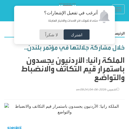
Toggl
أترغب في تفعيل الإشعارات؟
navig
حتى لا تفوتك آخر الأحداث والأخبار العاجلة
/
الرئيسية
أخبار محلية
اشترك
لا شكراً
خلال مشاركة جلالتها في مؤتمر بلندن..
الملكة رانيا: الأردنيون يجسدون
باستمرار قيم التكاتف والانضباط
والتواضع
الخميس-2026-06-04 | 09:24 am