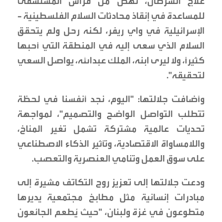
علاج السرطان، نهض من فراش المستشفى
للمساعدة في إنقاذ محادثات السلام الفلسطينية -
الإسرائيلية في واي ريفر، لكنه رحل ولم يتحقق
السلام الذي سعى إليه في المنطقة التي أحبها
كثيراً، ولا ليرى ابنه، الملك عبدالله، يواصل السعي
لتحقيقه".
وأضافت جلالتها: "اليوم، نجد أنفسنا في لحظة
تتطلب التواصل الواضح والتصميم"، لمواجهة
تحديات عالمية مشتركة تشمل تغير المناخ،
واللامساواة الاقتصادية، وتأثير الذكاء الاصطناعي
على سوق العمل وتنامي العنصرية والتعصب.
ودعت جلالتها إلى تعزيز روح التكاتف مشيرة إلى
مبادرات إنسانية مثل مطابخ مجتمعية يديرها
متطوعون في غزة ولبنان، "حيث يُطعم الجائعون