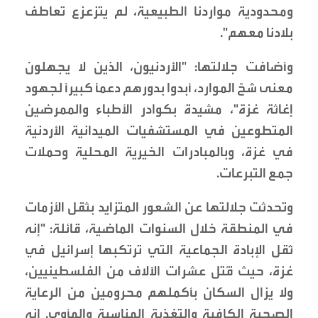
ومحدودية مواردنا الطبيعية، لم يتزعزع تعاطف
بلادنا معهم".
وأضافت جلالتها: "الأردنيون، الذين لا يجهلون
معنى شحّ الموارد، أبدوا بدورهم دعماً كبيراً لجهود
إغاثة غزة"، مشيدة بكوادر الأطباء والممرضين
المتطوعين في المستشفيات الميدانية الأردنية
في غزة، وبالمبادرات الخيرية المحلية وحملات
جمع التبرعات.
وتحدثت جلالتها عن الشعور المتزايد بثقل الأزمات
في المنطقة خلال السنوات الماضية، قائلة: "إنه
ثقل الإبادة الجماعية التي ترتكبها إسرائيل في
غزة، حيث قُتل عشرات الآلاف من الفلسطينيين،
ولا يزال السكان بأكملهم محرومين من الرعاية
الصحية الكافية والتغذية المناسبة والمأوى. إنه