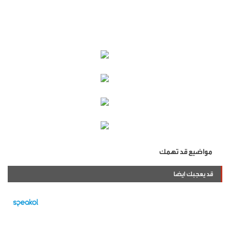
مواضيع قد تهمك
قد يعجبك ايضا