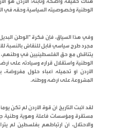
هناك حقيقة واضحة وثابتة: الأردن هو ا
الوطنية وخصوصيته السياسية وحقه في الو
وفي هذا السياق، فإن فكرة "الوطن البديل”
مجرد طرح سياسي قابل للنقاش بالنسبة للأ
يتناقض مع حق الفلسطينيين في وطنهم، ك
الوطنية واستقلال قراره وسيادته على أرضه
الأردن أو تحميله أعباء حلول مفروضة
المشروعة على أرضه ووطنه.
لقد أثبت التاريخ أن قوة الأردن لم تكن يوم
مستقرة ومؤسسات فاعلة وهوية وطنية جام
والاحتلال، أن ارتباطهم بفلسطين لم يتر