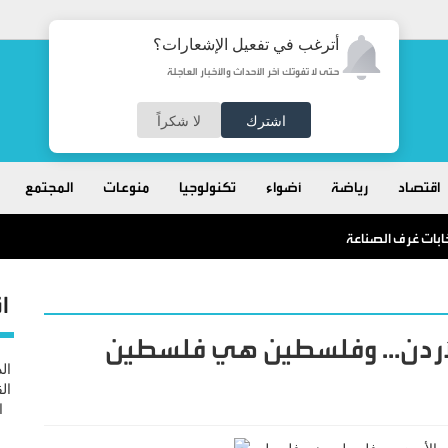
أترغب في تفعيل الإشعارات؟
حتى لا تفوتك آخر الأحداث والأخبار العاجلة
اشترك
لا شكراً
اقتصاد
رياضة
أضواء
تكنولوجيا
منوعات
المجتمع
خابات غرف الصناعة
ا
و الأردن… وفلسطين هي فلسطين