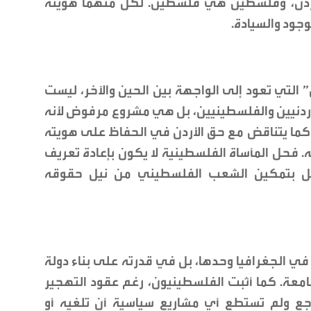
لأردن، وفلسطين هي فلسطين. لكل منهما هويته
جود والسيادة.
 التي تعود إلى الواجهة بين الحين والآخر، ليست
ردنيين والفلسطينيين، بل هي مشروع مرفوض لأنه
ما يتناقض مع حق الأردن في الحفاظ على هويته
. فحل المأساة الفلسطينية لا يكون بإعادة تعريف
، بل بتمكين الشعب الفلسطيني من نيل حقوقه
اً في الجغرافيا وحدها، بل في قدرته على بناء دولة
عة. كما أثبت الفلسطينيون، رغم عقود التهجير
اجع ولم تستطع أي مشاريع سياسية أن تلغيه أو