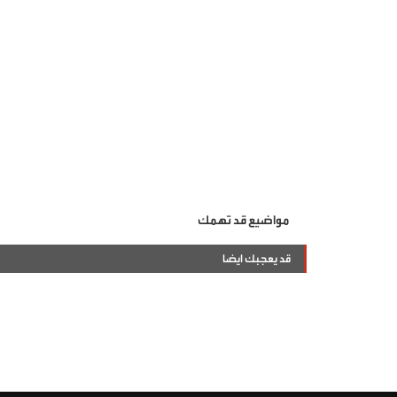
مواضيع قد تهمك
قد يعجبك ايضا