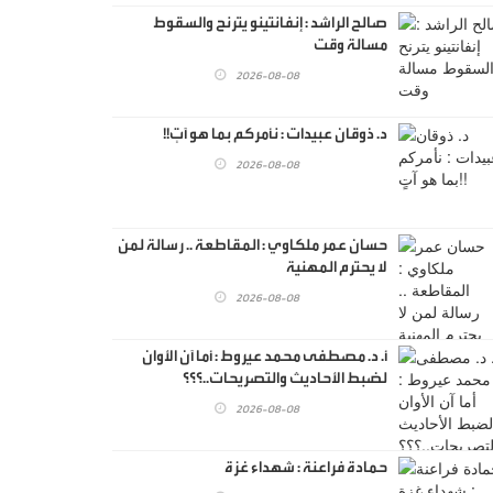
صالح الراشد : إنفانتينو يترنح والسقوط
مسالة وقت
2026-08-08
د. ذوقان عبيدات : نأمركم بما هو آتٍ!!
2026-08-08
حسان عمر ملكاوي : المقاطعة .. رسالة لمن
لا يحترم المهنية
2026-08-08
أ. د. مصطفى محمد عيروط : أما آن الأوان
لضبط الأحاديث والتصريحات..؟؟؟
2026-08-08
حمادة فراعنة : شهداء غزة