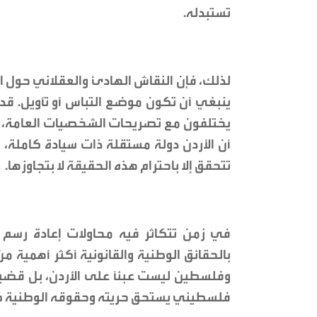
تستبدله.
لذلك، فإن النقاش الهادئ والعقلاني حول التا
ينبغي أن تكون موضع التباس أو تأويل. قد
يختلفون مع تصريحات الشخصيات العامة، لك
أن الأردن دولة مستقلة ذات سيادة كاملة
تتحقق إلا باحترام هذه الحقيقة لا بتجاوزها.
في زمن تتكاثر فيه محاولات إعادة رسم ا
بالحقائق الوطنية والقانونية أكثر أهمية 
وفلسطين ليست عبئاً على الأردن، بل قضي
فلسطيني يستحق حريته وحقوقه الوطنية ك