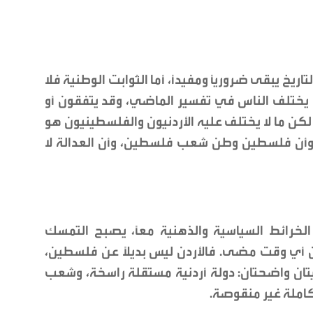
ريخ يبقى ضرورياً ومفيداً، أما الثوابت الوطنية فلا
 يختلف الناس في تفسير الماضي، وقد يتفقون أو
ن ما لا يختلف عليه الأردنيون والفلسطينيون هو
، وأن فلسطين وطن شعب فلسطين، وأن العدالة لا
لخرائط السياسية والذهنية معاً، يصبح التمسك
من أي وقت مضى. فالأردن ليس بديلاً عن فلسطين،
تان واضحتان: دولة أردنية مستقلة راسخة، وشعب
املة غير منقوصة.