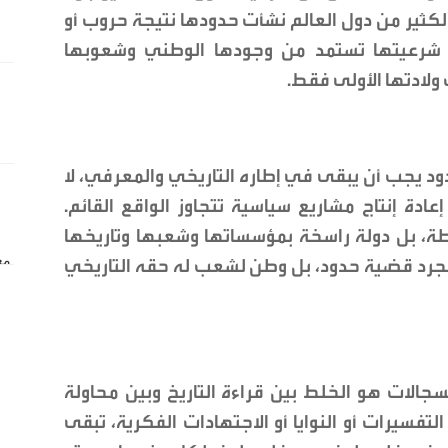
كثير من دول العالم نشأت حدودها نتيجة حروب أو
ن شرعيتها تستمد من وجودها الوطني وشعوبها
ولادتها الأولى فقط.
د يجب أن يبقى في إطاره التاريخي والمعرفي، لا
دة إنتاج مشاريع سياسية تتجاوز الواقع القائم.
ة، بل دولة راسخة بمؤسساتها وشعبها وتاريخها
جرد قضية حدود، بل وطن لشعب له حقه التاريخي
جالات هو الخلط بين قراءة التاريخ وبين محاولة
فسيرات أو النوايا أو الاجتهادات الفكرية، تبقى