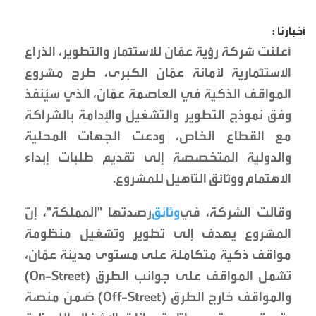
أخبارنا :
أعلنت شركة رؤية عمّان للاستثمار والتطوير، الذراع
الاستثمارية لأمانة عمّان الكبرى، طرح مشروع
المواقف الذكية في العاصمة عمّان، الذي سيُنفذ
وفق نموذج التطوير والتشغيل والإدامة بالشراكة
مع القطاع الخاص، ودعت الجهات المحلية
والدولية المتخصصة إلى تقديم طلبات إبداء
الاهتمام ووثائق التأهيل للمشروع.
وقالت الشركة، في
وثائق
رصدتها "المملكة"، إنّ
المشروع يهدف إلى تطوير وتشغيل منظومة
مواقف ذكية متكاملة على مستوى مدينة عمّان،
تشمل المواقف على جوانب الطرق (On-Street)
والمواقف خارج الطرق (Off-Street) ضمن منصة