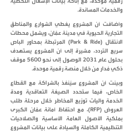
رقمية موحدة، مع إتاحة بيانات الإشغال اللحظية
والخدمات المساندة.
وأضافت أن المشروع يغطي الشوارع والمناطق
التجارية الحيوية في مدينة عمّان، ويشمل محطات
الانتقال (Park & Ride) المرتبطة بمحاور الباص
سريع التردد، مشيرة إلى أن المشروع يستهدف
بحلول عام 2031 الوصول إلى نحو 5600 موقف
ذكي مُدار من خلال منصة رقمية موحدة.
وبينت أن المشروع سيُنفذ بالشراكة مع القطاع
الخاص، فيما ستُحدد الصيغة التعاقدية ومدة
الخدمة وآليات توزيع المخاطر خلال مرحلة طلب
العروض (RFP)، مع احتفاظ أمانة عمّان الكبرى
بملكية الأصول العامة الأساسية والصلاحيات
التنظيمية الكاملة والسيادة على بيانات المشروع