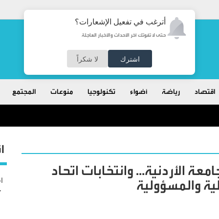
أترغب في تفعيل الإشعارات؟
حتى لا تفوتك آخر الأحداث والأخبار العاجلة
اشترك
لا شكراً
اقتصاد
رياضة
أضواء
تكنولوجيا
منوعات
المجتمع
ا
عة الأردنية… وانتخابات اتحاد
ية والمسؤولية