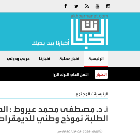
الرئيسية
أخبار محلية
أخبارنا
عربي ودولي
الأخبار
الأمن العام: البرك الزراعية خطرٌ لا مكان للسباحة فيها
/
الرئيسية
المجتمع
أ. د. مصطفى محمد عيروط : الجام
الطلبة نموذج وطني للديمقراط
الثلاثاء-2026-05-19 | 08:30 pm