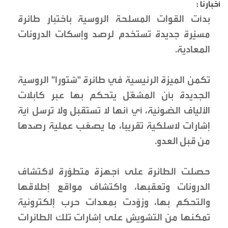
أخبارنا :
بدأت القوات المسلحة الروسية باختبار طائرة
مسيّرة جديدة تستخدم لرصد وإسكات الدرونات
المعادية.
تكمن الميزة الرئيسية في طائرة "شتورا" الروسية
الجديدة بأن المشغّل يتحكم بها عبر كابلات
الألياف الضوئية، أي أنها لا تستقبل ولا ترسل أية
إشارات لاسلكية تقريبا، ما يصعّب عملية رصدها
من قبل العدو.
حصلت الطائرة على أجهزة متطوّرة لاكتشاف
الدرونات وتعقبها، واكتشاف مواقع إطلاقها
والتحكم بها، وزوّدت بمعدات حرب إلكترونية
تمكنها من التشويش على إشارات تلك الطائرات