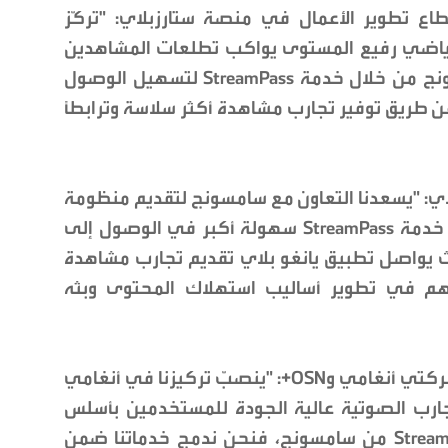
طاع تطوير الأعمال في منصة ستارزبلاي: "تركّز
ياضي رفيع المستوى يواكب تطلعات المشاهدين
وتفضيلاتهم المتغيرة. ونتعاون مع سامسونج من خلال خدمة StreamPass لتسهيل الوصول
ن طريق توفير تجارب مشاهدة أكثر سلاسة وترابطاً
اي: "يسعدنا التعاون مع سامسونج لتقديم منظومة
ترفيهية متطورة في دولة الإمارات. وتتيح خدمة StreamPass سهولة أكبر في الوصول إلى
ث يواصل تطبيق يانغو بلاي تقديم تجارب مشاهدة
هم في تطوير أساليب استهلاك المحتوى وبثه
أضاف شكري خيرالله، رئيس الأعمال في شركتي أنغامي وOSN+: "ينصبّ تركيزنا في أنغامي
تجارب الصوتية عالية الجودة للمستخدمين بأسلس
شكل ممكن. ومن خلال شراكتنا مع StreamPass من سامسونج، فنحن ندمج خدماتنا ضمن