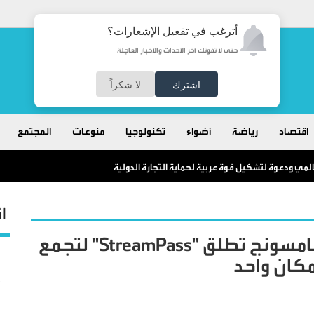
أترغب في تفعيل الإشعارات؟
حتى لا تفوتك آخر الأحداث والأخبار العاجلة
اشترك
لا شكراً
اقتصاد
رياضة
أضواء
تكنولوجيا
منوعات
المجتمع
مي ودعوة لتشكيل قوة عربية لحماية التجارة الدولية
ا
اشتراك واحد وترفيه بلا حدود: سامسونج تطلق "StreamPass" لتجمع
كان واحد