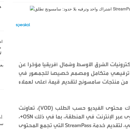
ترونيات الشرق الأوسط وشمال أفريقيا مؤخرا عن
Stre"، وهي مفهوم ترفيهي متكامل ومصمم خصيصاً للجمهور في
من منتجات سامسونج لتقديم قيمة أعلى لعملاء
استجابةً منها للنمو المتسارع في استهلاك محتوى الفيديو حسب الطلب (VOD)، تعاونت
سامسونج مع نخبة من منصات بث المحتوى عبر الإنترنت في المنطقة، بما في ذلك OSN+،
وستارزبلاي، وواتش إت، ويانغو بلاي، وأنغامي، لتقديم خدمة StreamPass التي تجمع المحتوى