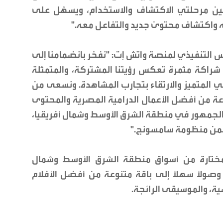
بين مرحلتي الاكتشاف والاستخدام، ويسهّل على
 واكتشاف محتوىً جديد والتفاعل معه."
س التنفيذي لمنصة واتش إت: "نفخر بانضمامنا إلى
 في إطار شراكة مثمرة تعكس رؤيتنا المشتركة، والمتمثلة
المتميز والارتقاء بتجارب المشاهدة. ونسعى من
عة من أفضل الأعمال الدرامية المصرية والمحتوى
لجمهور في منطقة الشرق الأوسط وشمال أفريقيا،
ضمن منظومة سامسونج."
Str في مجموعة مختارة من أسواق منطقة الشرق الأوسط وشمال
وصولاً سهلاً إلى باقة متنوعة من أفضل الأفلام
ية، والموسيقى الرائجة.