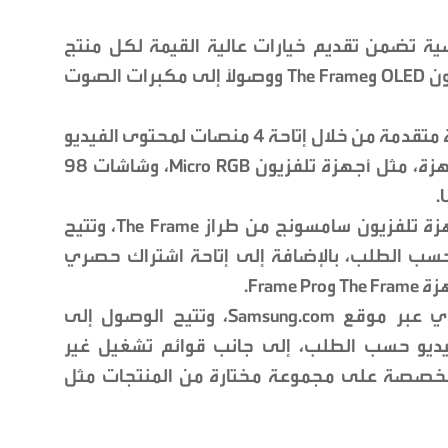
S بثلاث فئات رئيسية تضمن تقديم خيارات عالية القيمة لكل منتج
مؤهل من سامسونج، بدءاً من أجهزة تلفزيون OLED وThe Frame ووصولاً إلى مكبرات الصوت
• StreamPass Premium: توفر تجربة مشاهدة متقدمة من خلال إتاحة 4 منصات لمحتوى الفيديو
حسب الطلب ضمن الفئة المميزة من الأجهزة، مثل أجهزة تلفزيون Micro RGB، وشاشات 98
• StreamPass Art: تتوافر حصرياً ضمن أجهزة تلفزيون سامسونج من طراز The Frame، وتتيح
لفيديو حسب الطلب، بالإضافة إلى إتاحة اشتراك حصري
• StreamPass Sound: تتوافر بشكل حصري عبر موقع Samsung.com، وتتيح الوصول إلى
فيديو حسب الطلب، إلى جانب قوائم تشغيل غير
خصصة على مجموعة مختارة من المنتجات مثل