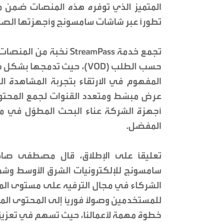
المتميز الذي توفره هذه المنصات ضمن م
تطوراً عبر شاشات سامسونج وأجهزتها الصوتي
تجمع خدمة StreamPass 
حسب الطلب (VOD)، حيث تدم
المفهوم في الارتقاء بتجربة المشاهدة ا
عرض مبسّط ومتعدد القنوات لجمع المحت
أجهزة الشركة عناء البحث المطوّل في م
المفضل.
تعليقاً على الإطلاق، قال مصطفى صاد
الشركاء في مجال الترفيه على مستوى ال
للمستخدمين وصولاً فورياً إلى المحتوى الم
خطوة مهمة لأعمالنا، حيث تسهم في تعزيز 