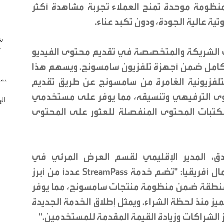
نظومة موحدة تمنح العملاء تجربة مشاهدة أكثر
ة عالية الجودة، ودون تكبد عناء.
نخبة من المنصات الشريكة والمتخصصة في تقديم محتوى الفيديو
جها بشكل كامل ضمن أجهزة تلفزيون سامسونج. ويسهم هذا
لتلفزيونية الغامرة من سامسونج عن طريق تقديم
وى الترفيهي وتنسيقه، مما يوفر على مستخدمي
كتبات المحتوى المنفصلة للعثور على المحتوى
ق، المدير الإقليمي لقسم العرض المرئي في
سامسونج للإلكترونيات الشرق الأوسط وشمال أفريقيا: "تضم خدمة StreamPass عدداً من أبرز
منطقة ضمن منظومة منتجات سامسونج، مما يوفر
ميز منذ لحظة الشراء. ويمثل إطلاق الخدمة الجديدة
الشراكات وزيادة القيمة المقدمة للمستخدمين."