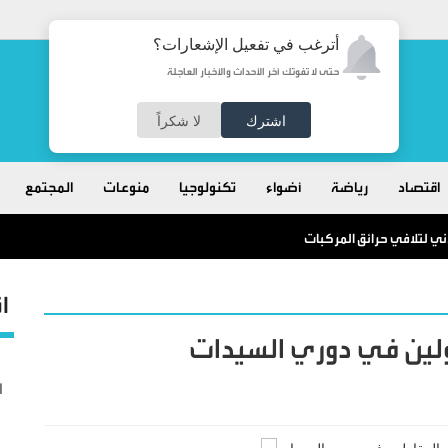
أترغب في تفعيل الإشعارات؟
حتى لا تفوتك آخر الأحداث والأخبار العاجلة
اشترك
لا شكراً
اقتصاد
رياضة
أضواء
تكنولوجيا
منوعات
المجتمع
ني لتلافي حرائق المركبات
ا
لين في دوري السيدات