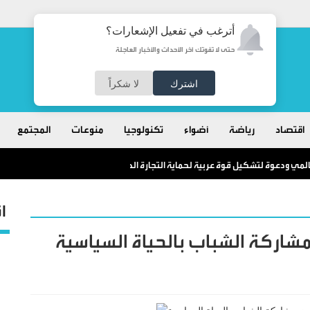
أترغب في تفعيل الإشعارات؟
حتى لا تفوتك آخر الأحداث والأخبار العاجلة
اشترك
لا شكراً
اقتصاد
رياضة
أضواء
تكنولوجيا
منوعات
المجتمع
مي ودعوة لتشكيل قوة عربية لحماية التجارة الدولية
ا
مشاركة الشباب بالحياة السياسية