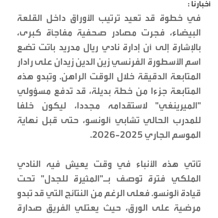
أخبارنا :
في خطوة قد تعيد ترتيب الأوراق داخل القلعة
البيضاء، فجرت مصادر صحفية مفاجأة كبرى،
بالإشارة إلى أن إدارة نادي ريال مدريد باتت تضع
اسم الأسطورة الفرنسي زين الدين زيدان على رادار
المتابعة الدقيقة خلال الوقت الراهن. وتبدو هذه
المتابعة جزءا من خطة بديلة، قد تدفع مسؤولي
"الميرينغي" لاستقدامه مجددا، ليكون خلفا
للمدرب الحالي تشابي ألونسو، حتى قبل نهاية
الموسم الجاري 2025-2026.
تأتي هذه الأنباء في وقت يعيش فيه النادي
الملكي فترة توصف بـ"المثيرة للجدل" تحت
قيادة ألونسو. فعلى الرغم من النتائج التي قد تبدو
مرضية على الورق، حيث يعتلي الفريق صدارة