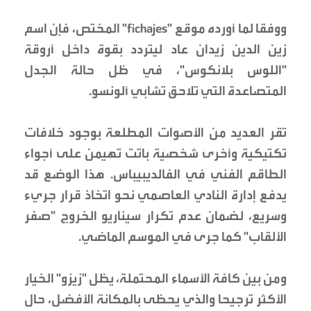
ووفقا لما أورده موقع "fichajes" المختص، فإن اسم
زين الدين زيدان عاد ليتردد بقوة داخل أروقة
"اللوس بلانكوس"، في ظل حالة الجدل
المتصاعدة التي تلاحق تشابي ألونسو.
تقر العديد من الأصوات المطلعة بوجود خلافات
تكتيكية وأخرى شخصية باتت تهيمن على أجواء
الطاقم الفني في الفالديبيباس. هذا الوضع قد
يدفع إدارة النادي العاصمي نحو اتخاذ قرار جريء
وسريع، لضمان عدم تكرار سيناريو الخروج "صفر
الألقاب" كما جرى في الموسم الماضي.
ومن بين كافة الأسماء المحتملة، يظل "زيزو" الخيار
الأكثر ترجيحا والذي يحظى بالمكانة الأفضل، حال