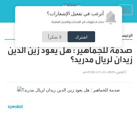
Toggl
أترغب في تفعيل الإشعارات؟
navig
حتى لا تفوتك آخر الأحداث والأخبار العاجلة
/
الرئيسية
رياضة
اشترك
لا شكراً
صدمة للجماهير : هل يعود زين الدين
زيدان لريال مدريد؟
الإثنين-2025-11-17 | 07:01 pm