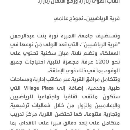
ألعاب القوى (بارا)، ورفع الأثقال (بارا).
قرية الرياضيين.. نموذج عالمي
وتستضيف جامعة الأميرة نورة بنت عبدالرحمن
"قرية الرياضيين”، التي تُعد الأولى من نوعها في
المملكة، وتضم ثلاثة مبانٍ سكنية تحتوي على
نحو 1200 غرفة مجهزة لتلبية احتياجات جميع
الوفود، بما في ذلك ذوي الإعاقة.
وتتكامل مرافق القرية عبر مكاتب إدارية ومساحات
طبية وخدمية، إضافة إلى Village Plaza التي
ستكون ملتقى ثقافيًا واجتماعيًا للرياضيين
والإعلاميين والزوار من خلال فعاليات ترفيهية
وتجارية متنوعة. كما تحتضن القرية مركز تدريب
متكامل على بُعد دقائق سيرًا على الأقدام، بما