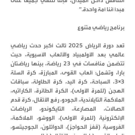
التنافس داخل الميدان، فإننا نلتقي جميعًا على
مبدأ أننا أمة واحدة.”
برنامج رياضي متنوع
تُعد دورة الرياض 2025 ثالث أكبر حدث رياضي
عالمي بعد الأولمبياد والألعاب الآسيوية، حيث
تتضمن منافسات في 23 رياضة، بينها رياضتان
بارا، وتشمل: ألعاب القوى، المبارزة، كرة السلة
3×3، السباحة، كرة اليد، كرة الطاولة، سباقات
الهجن (للمرة الأولى)، الكرة الطائرة، الكاراتيه،
الملاكمة التايلاندية، الجودو، رفع الأثقال، كرة قدم
الصالات، المصارعة، التايكوندو، الرياضات
الإلكترونية (للمرة الأولى)، الووشو، الملاكمة،
الفروسية (قفز الحواجز)، الدواثلون، الجوجيتسو،