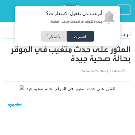
Toggl
أترغب في تفعيل الإشعارات؟
navig
حتى لا تفوتك آخر الأحداث والأخبار العاجلة
/
الرئيسية
أخبار محلية
اشترك
لا شكراً
العثور على حدث متغيب في الموقر
بحالة صحية جيدة
Friday-2025-10-03 | 12:47 am